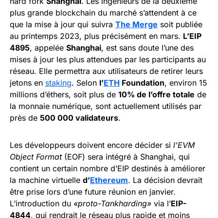
hard fork
Shanghai
. Les ingénieurs de la deuxième
plus grande blockchain du marché s’attendent à ce
que la mise à jour qui suivra
The Merge
soit publiée
au printemps 2023, plus précisément en mars.
L’EIP
4895
, appelée
Shanghai
, est sans doute l’une des
mises à jour les plus attendues par les participants au
réseau. Elle permettra aux utilisateurs de retirer leurs
jetons en
staking
. Selon
l’
ETH
Foundation
, environ 15
millions d’éthers, soit plus de
10% de l’offre totale
de
la monnaie numérique, sont actuellement utilisés par
près de
500 000 validateurs
.
Les développeurs doivent encore décider si
l’EVM
Object Format
(EOF) sera intégré à Shanghai, qui
contient un certain nombre d’EIP destinés à améliorer
la machine virtuelle
d’
Ethereum
. La décision devrait
être prise lors d’une future réunion en janvier.
L’introduction du
«proto-Tankharding»
via l’
EIP-
4844
, qui rendrait le réseau plus rapide et moins