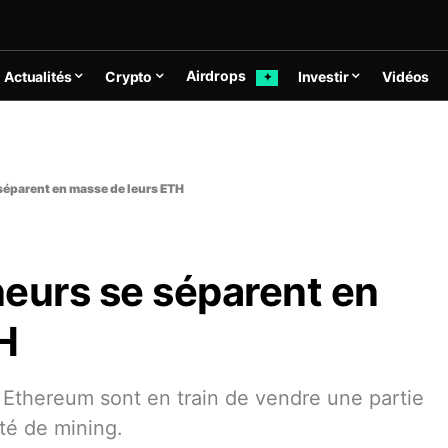
Airdrops
Actualités
Crypto
Investir
Vidéos
✦
séparent en masse de leurs ETH
neurs se séparent en
H
 Ethereum sont en train de vendre une partie
té de mining.