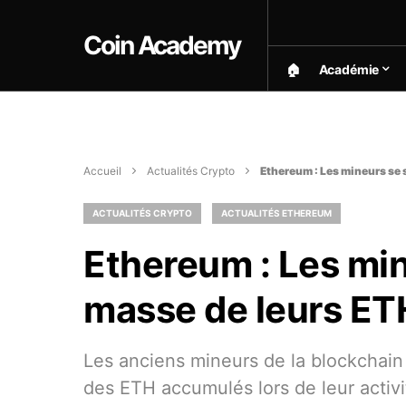
Coin Academy
🏠︎
Académie
Accueil
Actualités Crypto
Ethereum : Les mineurs se 
ACTUALITÉS CRYPTO
ACTUALITÉS ETHEREUM
Ethereum : Les mi
masse de leurs ET
Les anciens mineurs de la blockchain
des ETH accumulés lors de leur activi