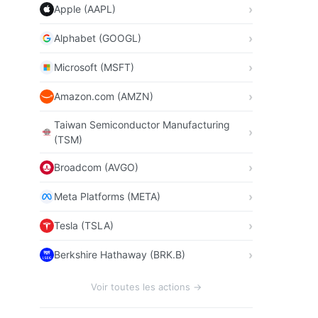
Apple (AAPL)
Alphabet (GOOGL)
Microsoft (MSFT)
Amazon.com (AMZN)
Taiwan Semiconductor Manufacturing
(TSM)
Broadcom (AVGO)
Meta Platforms (META)
Tesla (TSLA)
Berkshire Hathaway (BRK.B)
Voir toutes les actions →