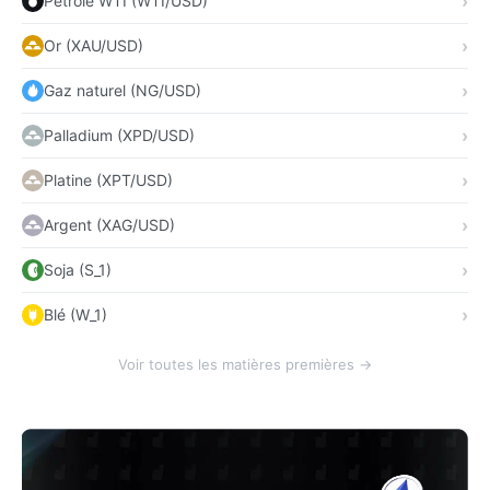
Pétrole WTI (WTI/USD)
Or (XAU/USD)
Gaz naturel (NG/USD)
Palladium (XPD/USD)
Platine (XPT/USD)
Argent (XAG/USD)
Soja (S_1)
Blé (W_1)
Voir toutes les matières premières →