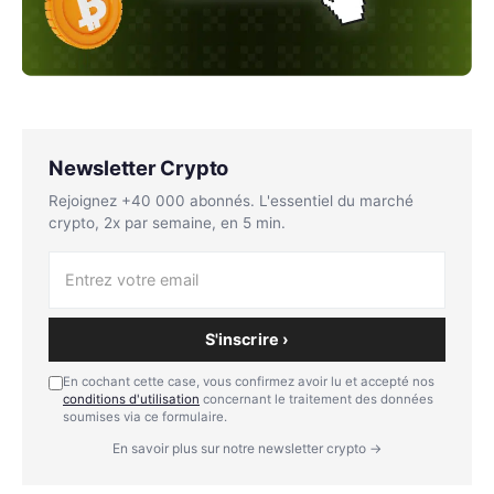
Newsletter Crypto
Rejoignez +40 000 abonnés. L'essentiel du marché
crypto, 2x par semaine, en 5 min.
S'inscrire ›
En cochant cette case, vous confirmez avoir lu et accepté nos
conditions d'utilisation
concernant le traitement des données
soumises via ce formulaire.
En savoir plus sur notre newsletter crypto →