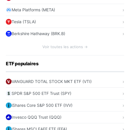
Meta Platforms (META)
Tesla (TSLA)
Berkshire Hathaway (BRK.B)
Voir toutes les actions →
ETF populaires
VANGUARD TOTAL STOCK MKT ETF (VTI)
SPDR S&P 500 ETF Trust (SPY)
iShares Core S&P 500 ETF (IVV)
Invesco QQQ Trust (QQQ)
iShares MSCI EAFE ETF (EFA)