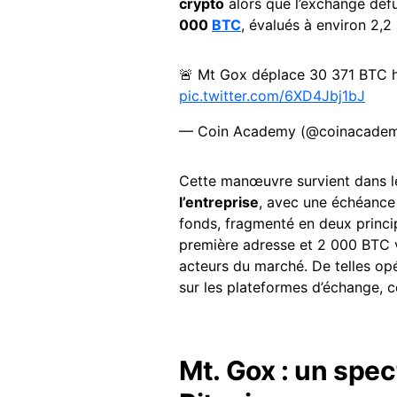
crypto
alors que l’exchange déf
000
BTC
, évalués à environ 2,2 
🚨 Mt Gox déplace 30 371 BTC ho
pic.twitter.com/6XD4Jbj1bJ
— Coin Academy (@coinacadem
Cette manœuvre survient dans l
l’entreprise
, avec une échéance
fonds, fragmenté en deux princ
première adresse et 2 000 BTC v
acteurs du marché. De telles opé
sur les plateformes d’échange, 
Mt. Gox : un spect