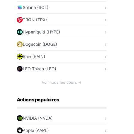
Solana (SOL)
TRON (TRX)
Hyperliquid (HYPE)
Dogecoin (DOGE)
Rain (RAIN)
LEO Token (LEO)
Voir tous les cours →
Actions populaires
NVIDIA (NVDA)
Apple (AAPL)