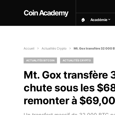
Coin Academy
🏠︎
Académie
Accueil
Actualités Crypto
Mt. Gox transfère 32 000 
ACTUALITÉS BITCOIN
ACTUALITÉS CRYPTO
Mt. Gox transfère 
chute sous les $6
remonter à $69,0