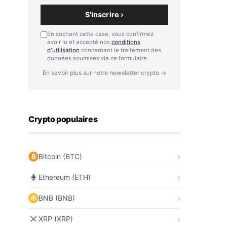
S'inscrire ›
En cochant cette case, vous confirmez
avoir lu et accepté nos
conditions
d'utilisation
concernant le traitement des
données soumises via ce formulaire.
En savoir plus sur notre newsletter crypto →
Crypto populaires
Bitcoin (BTC)
Ethereum (ETH)
BNB (BNB)
XRP (XRP)