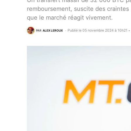
Un transfert massif de 32 000 BTC pa
remboursement, suscite des craintes d
que le marché réagit vivement.
Publié le 05 novembre 2024 à 10h21
PAR
ALEX LEROUX
•