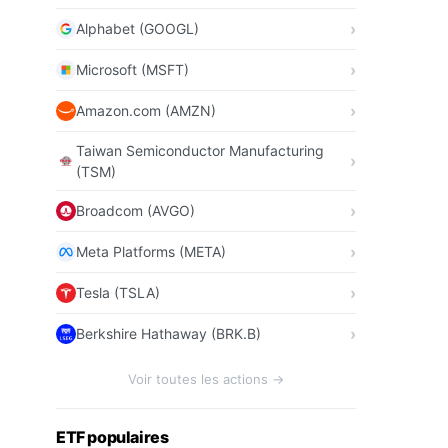
Alphabet (GOOGL)
Microsoft (MSFT)
Amazon.com (AMZN)
Taiwan Semiconductor Manufacturing
(TSM)
Broadcom (AVGO)
Meta Platforms (META)
Tesla (TSLA)
Berkshire Hathaway (BRK.B)
Voir toutes les actions →
ETF populaires