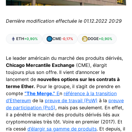
Dernière modification effectuée le 01.12.2022 20:29
ETH
CME
DOGE
+0,90%
-0,17%
+0,90%
Le leader américain du marché des produits dérivés,
Chicago Mercantile Exchange
(CME), élargit
toujours plus son offre. Il vient d’annoncer le
lancement de
nouvelles options sur les contrats à
terme Ether.
Pour le groupe, il s’agit de prendre en
compte
“The Merge.”
E
n
référence à la transition
d’Ethereum
de la
preuve de travail (PoW)
à la
preuve
de participation (PoS)
, mais pas seulement. En effet,
il a pénétré le marché des produits dérivés liés aux
cryptomonnaies très tôt. Voire en premier (2017). Et
n’a cessé
d’élargir sa gamme de produits
. Et depuis, il