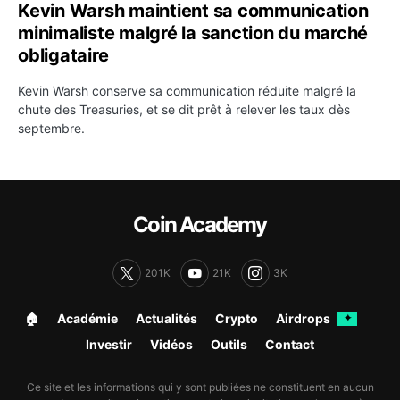
Kevin Warsh maintient sa communication
minimaliste malgré la sanction du marché
obligataire
Kevin Warsh conserve sa communication réduite malgré la
chute des Treasuries, et se dit prêt à relever les taux dès
septembre.
Coin Academy
201K
21K
3K
🏠︎
Académie
Actualités
Crypto
Airdrops
✦
Investir
Vidéos
Outils
Contact
Ce site et les informations qui y sont publiées ne constituent en aucun