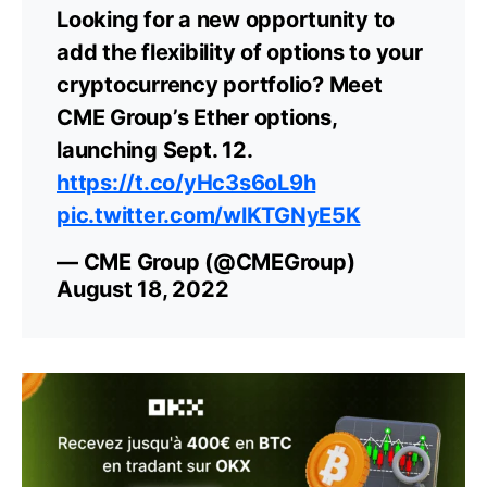
Looking for a new opportunity to
add the flexibility of options to your
cryptocurrency portfolio? Meet
CME Group’s Ether options,
launching Sept. 12.
https://t.co/yHc3s6oL9h
pic.twitter.com/wlKTGNyE5K
— CME Group (@CMEGroup)
August 18, 2022