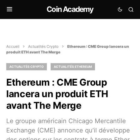
Coin Academy
Accueil
Actualités Crypto
Ethereum : CME Group lancera un
produit ETH avant The Merge
ACTUALITÉS CRYPTO
ACTUALITÉS ETHEREUM
Ethereum : CME Group
lancera un produit ETH
avant The Merge
Le groupe américain Chicago Mercantile
Exchange (CME) annonce qu’il développe
des options sur les contrats à terme Ether.