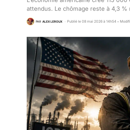
L’économie américaine crée 115 000 
attendus. Le chômage reste à 4,3 % m
Publié le 08 mai 2026 à 14h54
Modif
PAR
ALEX LEROUX
•