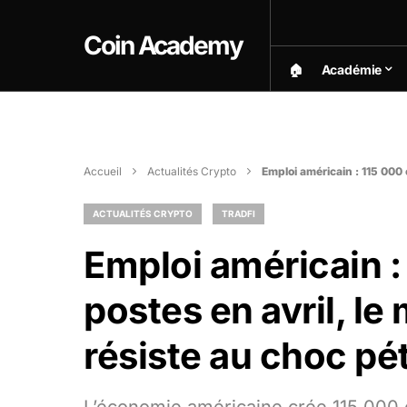
Coin Academy
🏠︎
Académie
Accueil
Actualités Crypto
Emploi américain : 115 000 
ACTUALITÉS CRYPTO
TRADFI
Emploi américain :
postes en avril, le
résiste au choc pét