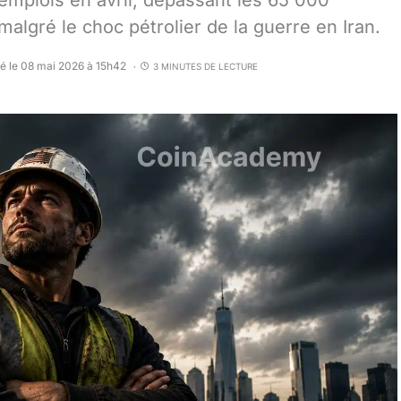
emplois en avril, dépassant les 65 000
algré le choc pétrolier de la guerre en Iran.
ié le 08 mai 2026 à 15h42
3 MINUTES DE LECTURE