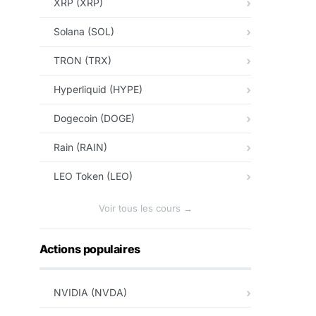
XRP (XRP)
Solana (SOL)
TRON (TRX)
Hyperliquid (HYPE)
Dogecoin (DOGE)
Rain (RAIN)
LEO Token (LEO)
Voir tous les cours →
Actions populaires
NVIDIA (NVDA)