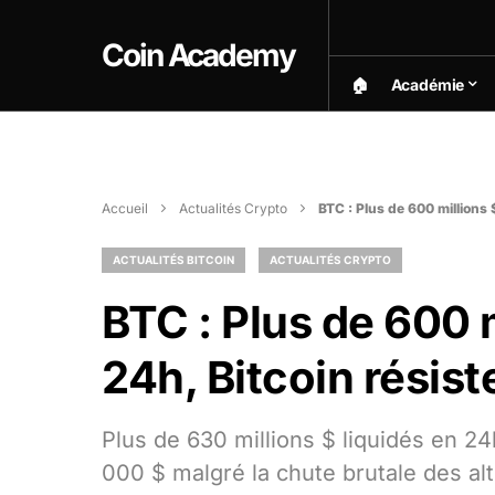
Coin Academy
🏠︎
Académie
Accueil
Actualités Crypto
BTC : Plus de 600 millions 
ACTUALITÉS BITCOIN
ACTUALITÉS CRYPTO
BTC : Plus de 600 m
24h, Bitcoin résist
Plus de 630 millions $ liquidés en 24
000 $ malgré la chute brutale des al