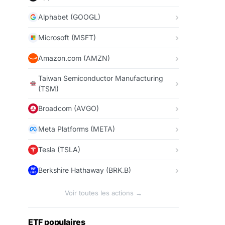
Alphabet (GOOGL)
Microsoft (MSFT)
Amazon.com (AMZN)
Taiwan Semiconductor Manufacturing
(TSM)
Broadcom (AVGO)
Meta Platforms (META)
Tesla (TSLA)
Berkshire Hathaway (BRK.B)
Voir toutes les actions →
ETF populaires