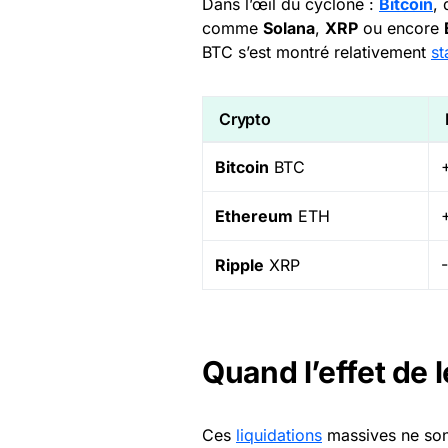
Dans l’œil du cyclone :
Bitcoin
, 
comme
Solana
,
XRP
ou encore
BTC s’est montré relativement
st
Crypto
Bitcoin
BTC
Ethereum
ETH
Ripple
XRP
Quand l’effet de 
Ces
liquidations
massives ne sont