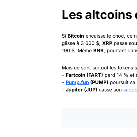
Les altcoins 
Si
Bitcoin
encaisse le choc, ce n
glisse à 3 600 $,
XRP
passe sou
190 $. Même
BNB
, pourtant dan
Mais ce sont surtout les tokens 
–
Fartcoin (FART)
perd 14 % et r
–
Pump.fun
(PUMP)
poursuit sa 
–
Jupiter (JUP)
casse son
suppo