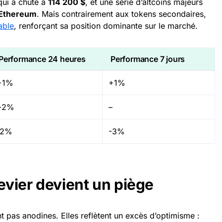
qui a chuté à
114 200 $
, et une série d’altcoins majeurs
Ethereum
. Mais contrairement aux tokens secondaires,
able
, renforçant sa position dominante sur le marché.
Performance 24 heures
Performance 7 jours
+1%
+1%
+2%
–
-2%
-3%
levier devient un piège
 pas anodines. Elles reflètent un excès d’optimisme :