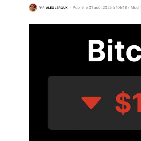
Publié le 01 août 2025 à 10h48
Modif
PAR
ALEX LEROUX
•