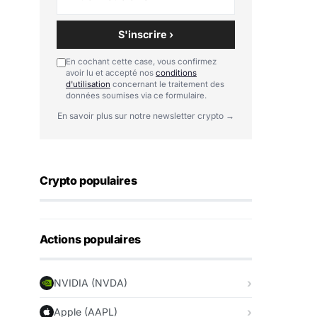
S'inscrire ›
En cochant cette case, vous confirmez
avoir lu et accepté nos
conditions
d'utilisation
concernant le traitement des
données soumises via ce formulaire.
En savoir plus sur notre newsletter crypto →
Crypto populaires
Actions populaires
NVIDIA (NVDA)
Apple (AAPL)