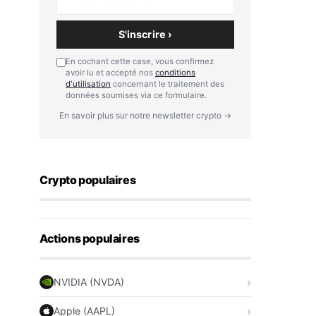
S'inscrire ›
En cochant cette case, vous confirmez
avoir lu et accepté nos
conditions
d'utilisation
concernant le traitement des
données soumises via ce formulaire.
En savoir plus sur notre newsletter crypto →
Crypto populaires
Actions populaires
NVIDIA (NVDA)
Apple (AAPL)