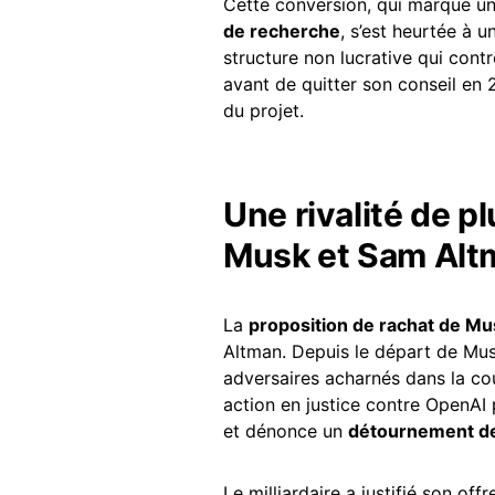
Cette conversion, qui marque un
de recherche
, s’est heurtée à u
structure non lucrative qui contr
avant de quitter son conseil en 2
du projet.
Une rivalité de p
Musk et Sam Alt
La
proposition de rachat de Mu
Altman. Depuis le départ de Mu
adversaires acharnés dans la cour
action en justice contre OpenAI 
et dénonce un
détournement d
Le milliardaire a justifié son off