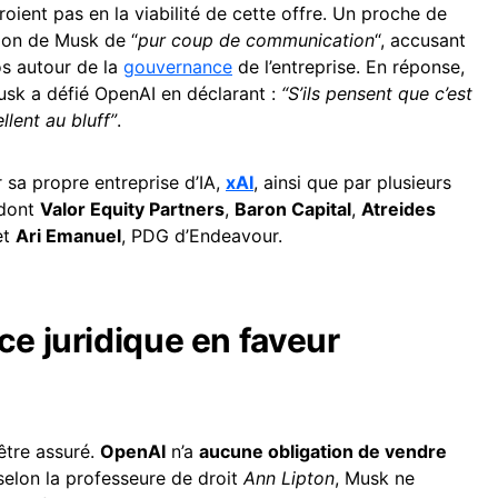
oient pas en la viabilité de cette offre. Un proche de
ition de Musk de “
pur coup de communication
“, accusant
aos autour de la
gouvernance
de l’entreprise. En réponse,
k a défié OpenAI en déclarant :
“S’ils pensent que c’est
llent au bluff”
.
 sa propre entreprise d’IA,
xAI
, ainsi que par plusieurs
 dont
Valor Equity Partners
,
Baron Capital
,
Atreides
et
Ari Emanuel
, PDG d’Endeavour.
ce juridique en faveur
’être assuré.
OpenAI
n’a
aucune obligation de vendre
 selon la professeure de droit
Ann Lipton
, Musk ne