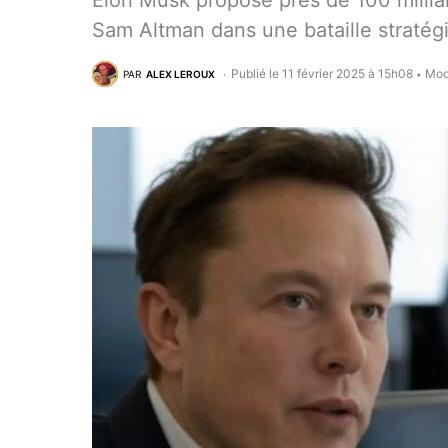
Elon Musk propose près de 100 milliar
Sam Altman dans une bataille stratégiqu
Publié le 11 février 2025 à 15h08
Modi
PAR
ALEX LEROUX
•