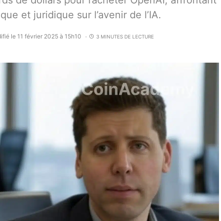
ds de dollars pour racheter OpenAI, affrontant
e et juridique sur l’avenir de l’IA.
fié le 11 février 2025 à 15h10
3 MINUTES DE LECTURE