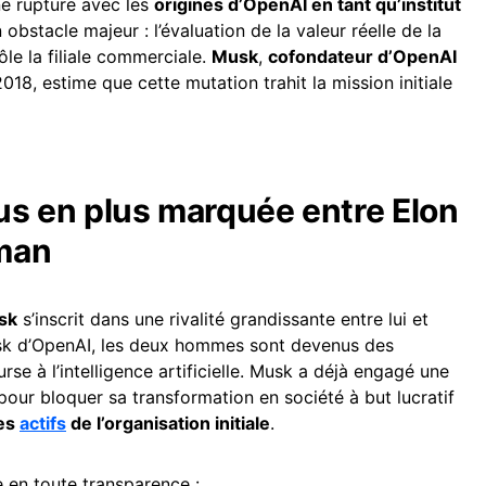
e rupture avec les
origines d’OpenAI en tant qu’institut
n obstacle majeur : l’évaluation de la valeur réelle de la
ôle la filiale commerciale.
Musk
,
cofondateur d’OpenAI
018, estime que cette mutation trahit la mission initiale
lus en plus marquée entre Elon
man
sk
s’inscrit dans une rivalité grandissante entre lui et
sk d’OpenAI, les deux hommes sont devenus des
se à l’intelligence artificielle. Musk a déjà engagé une
pour bloquer sa transformation en société à but lucratif
es
actifs
de l’organisation initiale
.
re en toute transparence :