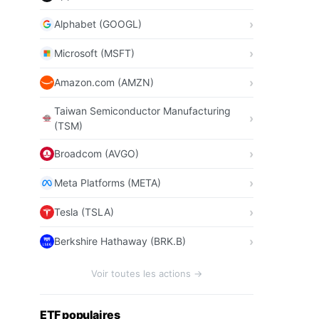
Alphabet (GOOGL)
Microsoft (MSFT)
Amazon.com (AMZN)
Taiwan Semiconductor Manufacturing
(TSM)
Broadcom (AVGO)
Meta Platforms (META)
Tesla (TSLA)
Berkshire Hathaway (BRK.B)
Voir toutes les actions →
ETF populaires