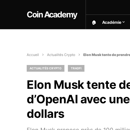
Coin Academy
🏠︎
Académie
Accueil
Actualités Crypto
Elon Musk tente de prendre 
ACTUALITÉS CRYPTO
TRADFI
Elon Musk tente de
d’OpenAI avec une 
dollars