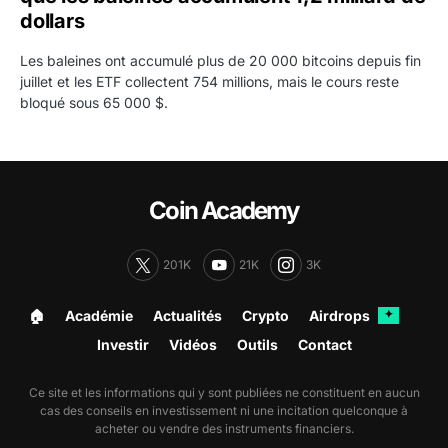
dollars
Les baleines ont accumulé plus de 20 000 bitcoins depuis fin
juillet et les ETF collectent 754 millions, mais le cours reste
bloqué sous 65 000 $.
Coin Academy
201K
21K
3K
🏠︎
Académie
Actualités
Crypto
Airdrops
✦
Investir
Vidéos
Outils
Contact
Ce site et les informations qui y sont publiées ne constituent en aucun
cas des conseils en investissement ni une incitation quelconque à
acheter ou vendre des instruments financiers.