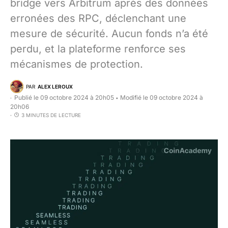
bridge vers Arbitrum après des données
erronées des RPC, déclenchant une
mesure de sécurité. Aucun fonds n’a été
perdu, et la plateforme renforce ses
mécanismes de protection.
PAR
ALEX LEROUX
Publié le 09 octobre 2024 à 20h05
Modifié le 09 octobre 2024 à
•
20h06
3 MINUTES DE LECTURE