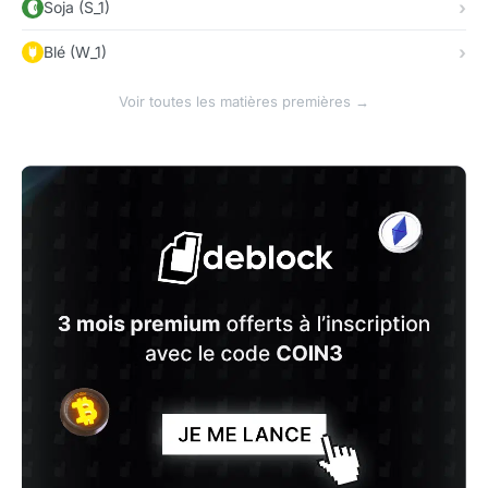
Soja (S_1)
Blé (W_1)
Voir toutes les matières premières →