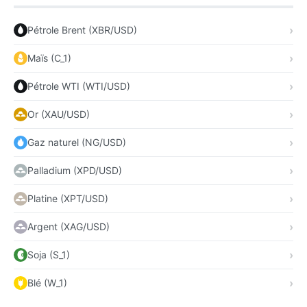
Pétrole Brent (XBR/USD)
Maïs (C_1)
Pétrole WTI (WTI/USD)
Or (XAU/USD)
Gaz naturel (NG/USD)
Palladium (XPD/USD)
Platine (XPT/USD)
Argent (XAG/USD)
Soja (S_1)
Blé (W_1)