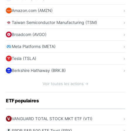
Amazon.com (AMZN)
Taiwan Semiconductor Manufacturing (TSM)
Broadcom (AVGO)
Meta Platforms (META)
Tesla (TSLA)
Berkshire Hathaway (BRK.B)
Voir toutes les actions →
ETF populaires
VANGUARD TOTAL STOCK MKT ETF (VTI)
SPDR S&P 500 ETF Trust (SPY)