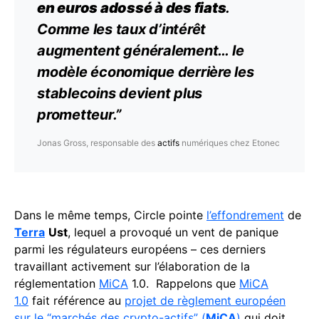
en
euros
adossé à des fiats
.
Comme les taux d’intérêt
augmentent généralement… le
modèle économique derrière les
stablecoins devient plus
prometteur.”
Jonas Gross, responsable des
actifs
numériques chez Etonec
Dans le même temps, Circle pointe
l’effondrement
de
Terra
Ust
, lequel a provoqué un vent de panique
parmi les régulateurs européens – ces derniers
travaillant activement sur l’élaboration de la
réglementation
MiCA
1.0. Rappelons que
MiCA
1.0
fait référence au
projet de règlement européen
sur le “marchés des crypto-actifs” (
MiCA
)
qui doit