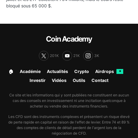
bloqué sous 65 000 $.
Coin Academy
201K
21K
3K
🏠︎
Académie
Actualités
Crypto
Airdrops
✦
Investir
Vidéos
Outils
Contact
Ce site et les informations qui y sont publiées ne constituent en aucun
cas des conseils en investissement ni une incitation quelconque à
acheter ou vendre des instruments financiers.
Les CFD sont des instruments complexes et présentent un risque élevé
de perte rapide en capital en raison de l'effet de levier. Entre 74 et 89 %
des comptes de clients de détail perdent de l'argent lors de la
négociation de CFD.