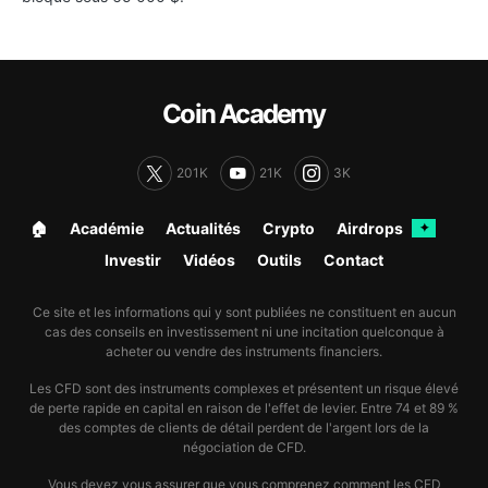
Coin Academy
201K
21K
3K
🏠︎
Académie
Actualités
Crypto
Airdrops
✦
Investir
Vidéos
Outils
Contact
Ce site et les informations qui y sont publiées ne constituent en aucun
cas des conseils en investissement ni une incitation quelconque à
acheter ou vendre des instruments financiers.
Les CFD sont des instruments complexes et présentent un risque élevé
de perte rapide en capital en raison de l'effet de levier. Entre 74 et 89 %
des comptes de clients de détail perdent de l'argent lors de la
négociation de CFD.
Vous devez vous assurer que vous comprenez comment les CFD