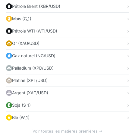
Pétrole Brent (XBR/USD)
Maïs (C_1)
Pétrole WTI (WTI/USD)
Or (XAU/USD)
Gaz naturel (NG/USD)
Palladium (XPD/USD)
Platine (XPT/USD)
Argent (XAG/USD)
Soja (S_1)
Blé (W_1)
Voir toutes les matières premières →