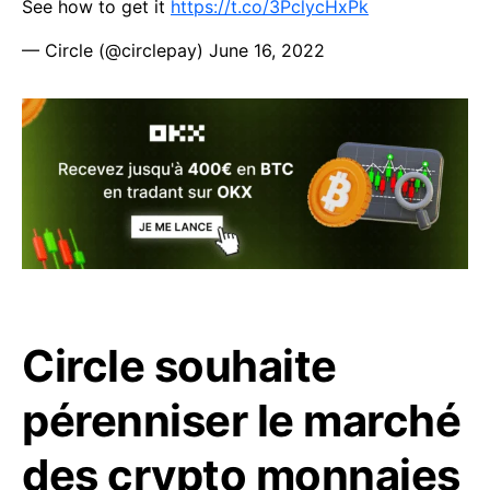
See how to get it
https://t.co/3PclycHxPk
— Circle (@circlepay)
June 16, 2022
Circle souhaite
pérenniser le marché
des crypto monnaies