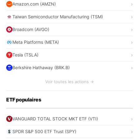
Amazon.com (AMZN)
Taiwan Semiconductor Manufacturing (TSM)
Broadcom (AVGO)
Meta Platforms (META)
Tesla (TSLA)
Berkshire Hathaway (BRK.B)
Voir toutes les actions →
ETF populaires
VANGUARD TOTAL STOCK MKT ETF (VTI)
SPDR S&P 500 ETF Trust (SPY)