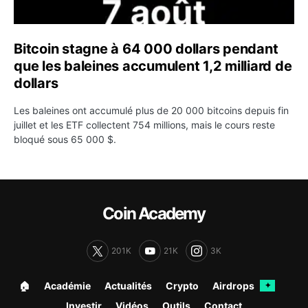
Bitcoin stagne à 64 000 dollars pendant
que les baleines accumulent 1,2 milliard de
dollars
Les baleines ont accumulé plus de 20 000 bitcoins depuis fin
juillet et les ETF collectent 754 millions, mais le cours reste
bloqué sous 65 000 $.
Coin Academy
201K
21K
3K
🏠︎
Académie
Actualités
Crypto
Airdrops
✦
Investir
Vidéos
Outils
Contact