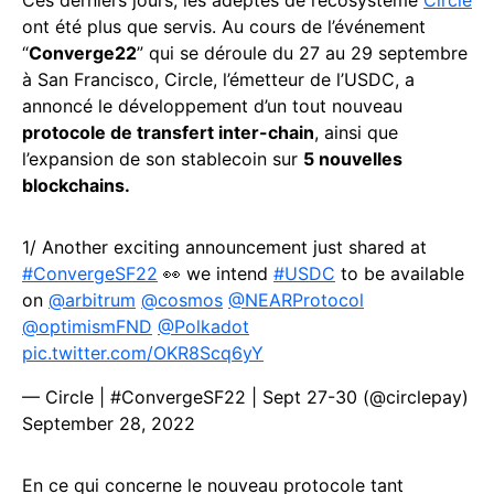
Ces derniers jours, les adeptes de l’écosystème
Circle
ont été plus que servis. Au cours de l’événement
“
Converge22
” qui se déroule du 27 au 29 septembre
à San Francisco, Circle, l’émetteur de l’USDC, a
annoncé le développement d’un tout nouveau
protocole de transfert inter-chain
, ainsi que
l’expansion de son stablecoin sur
5 nouvelles
blockchains.
1/ Another exciting announcement just shared at
#ConvergeSF22
👀 we intend
#USDC
to be available
on
@arbitrum
@cosmos
@NEARProtocol
@optimismFND
@Polkadot
pic.twitter.com/OKR8Scq6yY
— Circle | #ConvergeSF22 | Sept 27-30 (@circlepay)
September 28, 2022
En ce qui concerne le nouveau protocole tant