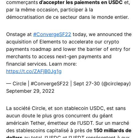
commerçants
d’accepter les paiements en USDC
et,
par la même occasion, participer à la
démocratisation de ce secteur dans le monde entier.
Onstage at
#ConvergeSF22
today, we announced the
acquisition of Elements to accelerate our crypto
payments roadmap and lower the barrier of entry for
merchants to access next-gen payments and
financial services. Learn more:
https://t.co/ZAFjB0Jg1g
— Circle | #ConvergeSF22 | Sept 27-30 (@circlepay)
September 29, 2022
La société Circle, et son stablecoin USDC, est sans
aucun doute le plus gros concurrent du géant
américain Tether, émetteur de l’USDT. Sur un marché
des stablescoins capitalisé à près de
150 milliards de
dollars
au total, l’USDC et l’USDT représentent à eux