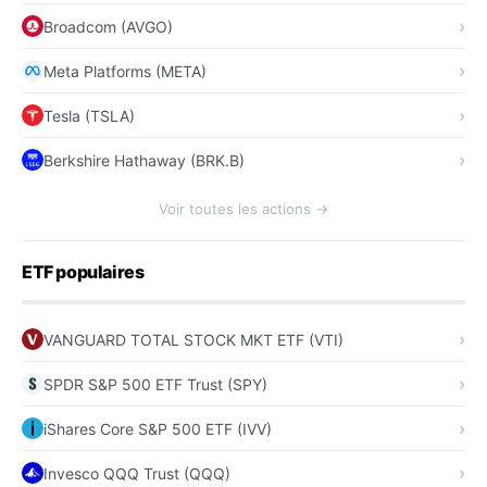
Broadcom (AVGO)
Meta Platforms (META)
Tesla (TSLA)
Berkshire Hathaway (BRK.B)
Voir toutes les actions →
ETF populaires
VANGUARD TOTAL STOCK MKT ETF (VTI)
SPDR S&P 500 ETF Trust (SPY)
iShares Core S&P 500 ETF (IVV)
Invesco QQQ Trust (QQQ)