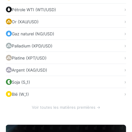
Pétrole WTI (WTI/USD)
Or (XAU/USD)
Gaz naturel (NG/USD)
Palladium (XPD/USD)
Platine (XPT/USD)
Argent (XAG/USD)
Soja (S_1)
Blé (W_1)
Voir toutes les matières premières →