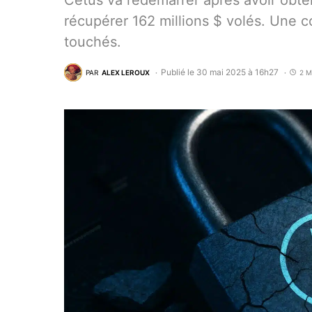
Cetus va redémarrer après avoir obte
récupérer 162 millions $ volés. Une c
touchés.
Publié le 30 mai 2025 à 16h27
PAR
ALEX LEROUX
2 M