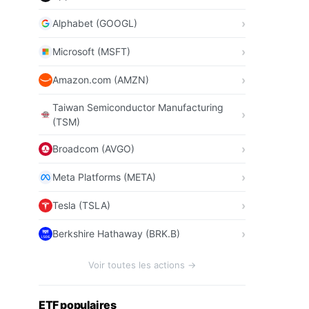
Alphabet (GOOGL)
Microsoft (MSFT)
Amazon.com (AMZN)
Taiwan Semiconductor Manufacturing
(TSM)
Broadcom (AVGO)
Meta Platforms (META)
Tesla (TSLA)
Berkshire Hathaway (BRK.B)
Voir toutes les actions →
ETF populaires