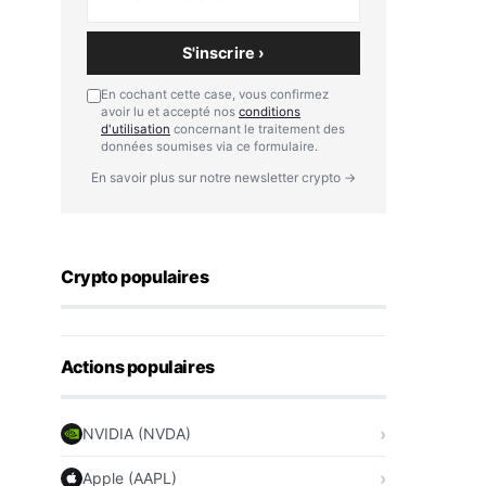
S'inscrire ›
En cochant cette case, vous confirmez
avoir lu et accepté nos
conditions
d'utilisation
concernant le traitement des
données soumises via ce formulaire.
En savoir plus sur notre newsletter crypto →
Crypto populaires
Actions populaires
NVIDIA (NVDA)
Apple (AAPL)