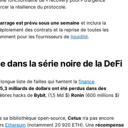
lle fonctionnalité de « recovery pool » d’urgence
cer la résilience du protocole.
arrage est prévu sous une semaine
et inclura la
éploiement des contrats et la reprise de toutes les
tamment pour les fournisseurs de
liquidité
.
 dans la série noire de la DeFi
longue liste de failles qui hantent la
finance
5,3 milliards de dollars ont été perdus dans des
élèbres hacks de
Bybit
, (1,5 Md $)
Ronin
(600 millions $)
s sa bibliothèque open-source,
Cetus
n’a pas encore
ers
Ethereum
(notamment 20 920 ETH). Une
récompense