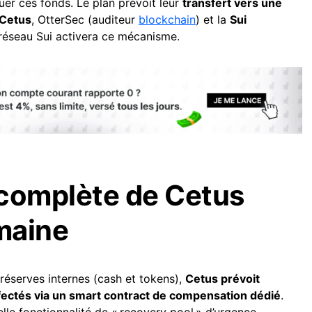
er ces fonds. Le plan prévoit leur
transfert vers une
 Cetus
, OtterSec (auditeur
blockchain
) et la
Sui
 réseau Sui activera ce mécanisme.
 complète de Cetus
maine
réserves internes (cash et tokens),
Cetus prévoit
ffectés via un smart contract de compensation dédié
.