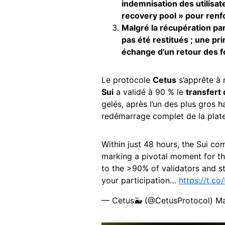
indemnisation des utilisat
recovery pool » pour renfo
Malgré la récupération pa
pas été restitués ; une pr
échange d’un retour des f
Le protocole
Cetus
s’apprête à 
Sui
a validé à 90 % le
transfert
gelés, après l’un des plus gros h
redémarrage complet de la plat
Within just 48 hours, the Sui co
marking a pivotal moment for th
to the >90% of validators and s
your participation…
https://t.c
— Cetus🐳 (@CetusProtocol)
Ma