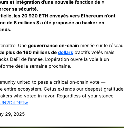
eurs et intégration d’une nouvelle fonction de «
rcer sa sécurité.
rtielle, les 20 920 ETH envoyés vers Ethereum n’ont
ime de 6 millions $ a été proposée au hacker en
onds.
renaître. Une
gouvernance on-chain
menée sur le réseau
 de plus de 160 millions de
dollars
d’actifs volés mais
acks DeFi de l’année. L’opération ouvre la voie à un
eforme dès la semaine prochaine.
mmunity united to pass a critical on-chain vote —
e entire ecosystem. Cetus extends our deepest gratitude
takers who voted in favor. Regardless of your stance,
o/UN2DrlDRTw
y 29, 2025