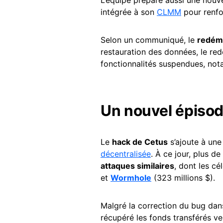
L’équipe prépare aussi une nouve
intégrée à son
CLMM
pour renfor
Selon un communiqué, le
redém
restauration des données, le red
fonctionnalités suspendues, no
Un nouvel épisode
Le
hack de Cetus
s’ajoute à une 
décentralisée
. À ce jour, plus de
attaques similaires
, dont les c
et
Wormhole
(323 millions $).
Malgré la correction du bug dan
récupéré les fonds transférés v