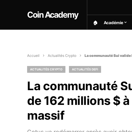
Coin Academy
🏠︎
Académie
Accueil
Actualités Crypto
La communauté Sui valide l
ACTUALITÉS CRYPTO
ACTUALITÉS DEFI
La communauté Sui 
de 162 millions $ 
massif