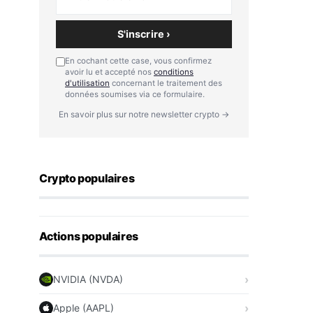
S'inscrire ›
En cochant cette case, vous confirmez
avoir lu et accepté nos
conditions
d'utilisation
concernant le traitement des
données soumises via ce formulaire.
En savoir plus sur notre newsletter crypto →
Crypto populaires
Actions populaires
NVIDIA (NVDA)
Apple (AAPL)