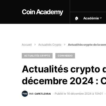
Coin Academy
🏠︎
Académie
Accueil
Actualités Crypto
Actualités crypto de la s
ACTUALITÉS CRYPTO
COIN HEBDO
Actualités crypto 
décembre 2024 : 
Publié le 16 décembre 2024 à 10h01
PAR
CAPETLEVRAI