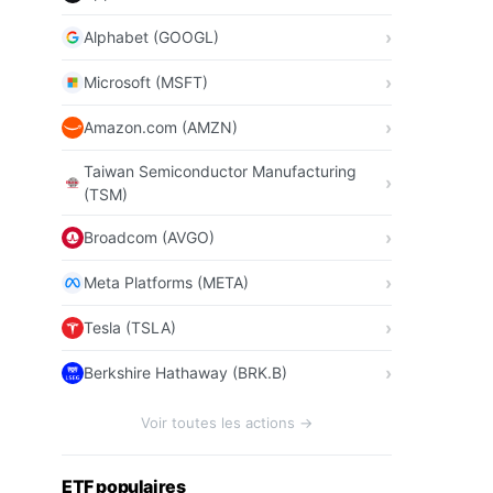
Alphabet (GOOGL)
Microsoft (MSFT)
Amazon.com (AMZN)
Taiwan Semiconductor Manufacturing
(TSM)
Broadcom (AVGO)
Meta Platforms (META)
Tesla (TSLA)
Berkshire Hathaway (BRK.B)
Voir toutes les actions →
ETF populaires