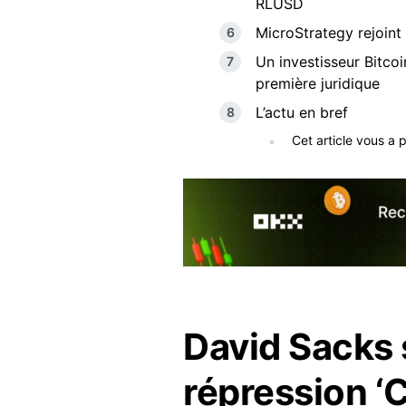
RLUSD
MicroStrategy rejoint
Un investisseur Bitco
première juridique
L’actu en bref
Cet article vous a 
David Sacks s
répression ‘