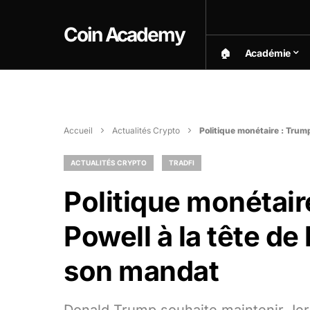
Coin Academy
🏠︎
Académie
Accueil
Actualités Crypto
Politique monétaire : Trump
ACTUALITÉS CRYPTO
TRADFI
Politique monétair
Powell à la tête de 
son mandat