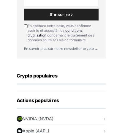
S'inscrire ›
En cochant cette case, vous confirmez
avoir lu et accepté nos
conditions
d'utilisation
concernant le traitement des
données soumises via ce formulaire.
En savoir plus sur notre newsletter crypto →
Crypto populaires
Actions populaires
NVIDIA (NVDA)
Apple (AAPL)