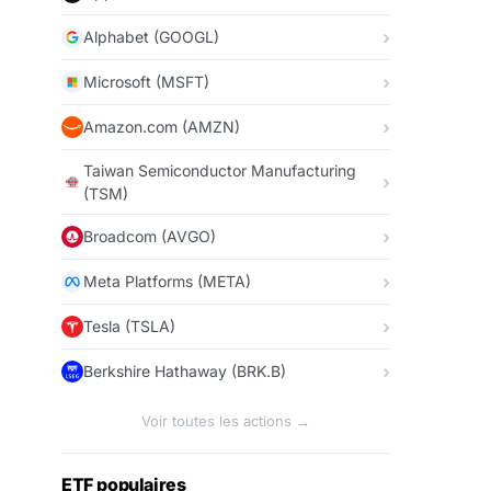
Alphabet (GOOGL)
Microsoft (MSFT)
Amazon.com (AMZN)
Taiwan Semiconductor Manufacturing
(TSM)
Broadcom (AVGO)
Meta Platforms (META)
Tesla (TSLA)
Berkshire Hathaway (BRK.B)
Voir toutes les actions →
ETF populaires