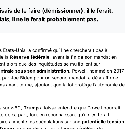
sais de le faire (démissionner), il le ferait.
dais, il ne le ferait probablement pas.
s États-Unis, a confirmé qu’il ne chercherait pas à
de la
Réserve fédérale
, avant la fin de son mandat en
nt alors que des inquiétudes se multiplient sur
ntrale sous son administration
. Powell, nommé en 2017
 par Joe Biden pour un second mandat, a déjà affirmé
ions avant terme, ajoutant que la loi protège l’autonomie de
s
sur
NBC
,
Trump
a laissé entendre que Powell pourrait
de sa part, tout en reconnaissant qu’il n’en ferait
re alimente les spéculations sur une
potentielle tension
n Trump
, exacerbée par les attaques répétées du