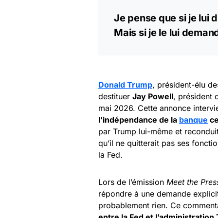
Je pense que si je lui di
Mais si je le lui deman
Donald Trump
, président-élu de
destituer
Jay Powell
, président 
mai 2026. Cette annonce intervie
l’indépendance de la
banque
ce
par Trump lui-même et reconduit
qu’il ne quitterait pas ses fonct
la Fed.
Lors de l’émission
Meet the Pres
répondre à une demande explicite 
probablement rien. Ce commentai
entre la Fed et l’administratio