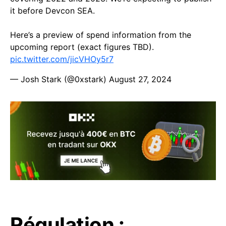
it before Devcon SEA.
Here’s a preview of spend information from the
upcoming report (exact figures TBD).
pic.twitter.com/jicVHOy5r7
— Josh Stark (@0xstark)
August 27, 2024
Régulation :