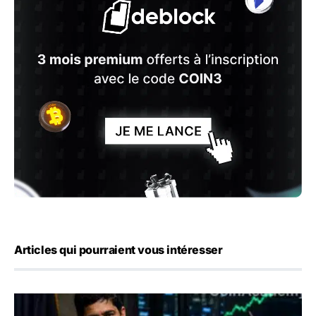
Articles qui pourraient vous intéresser
Emploi américain : 23 000 postes détruits en juillet, les 