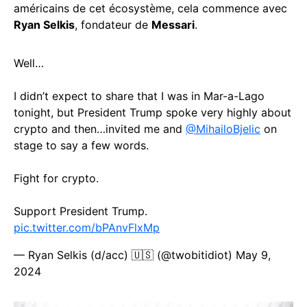
américains de cet écosystème, cela commence avec
Ryan Selkis
, fondateur de
Messari
.
Well…
I didn’t expect to share that I was in Mar-a-Lago
tonight, but President Trump spoke very highly about
crypto and then…invited me and
@MihailoBjelic
on
stage to say a few words.
Fight for crypto.
Support President Trump.
pic.twitter.com/bPAnvFlxMp
— Ryan Selkis (d/acc) 🇺🇸 (@twobitidiot)
May 9,
2024