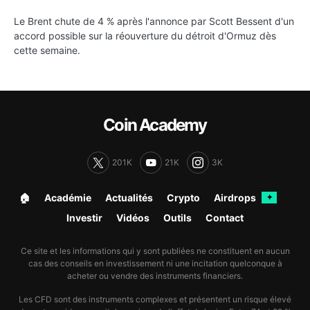
Le Brent chute de 4 % après l'annonce par Scott Bessent d'un
accord possible sur la réouverture du détroit d'Ormuz dès
cette semaine.
Coin Academy
201K
21K
3K
🏠︎
Académie
Actualités
Crypto
Airdrops
✦
Investir
Vidéos
Outils
Contact
Ce site et les informations qui y sont publiées ne constituent en aucun
cas des conseils en investissement ni une incitation quelconque à
acheter ou vendre des instruments financiers.
Les CFD sont des instruments complexes et présentent un risque élevé