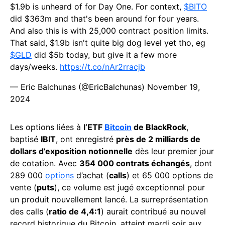
$1.9b is unheard of for Day One. For context,
$BITO
did $363m and that's been around for four years.
And also this is with 25,000 contract position limits.
That said, $1.9b isn't quite big dog level yet tho, eg
$GLD
did $5b today, but give it a few more
days/weeks.
https://t.co/nAr2rracjb
— Eric Balchunas (@EricBalchunas)
November 19,
2024
Les options liées à
l’ETF
Bitcoin
de BlackRock
,
baptisé
IBIT
, ont enregistré
près de 2 milliards de
dollars d’exposition notionnelle
dès leur premier jour
de cotation. Avec
354 000 contrats échangés
, dont
289 000
options
d’achat (
calls
) et 65 000 options de
vente (
puts
), ce volume est jugé exceptionnel pour
un produit nouvellement lancé. La surreprésentation
des calls (
ratio de 4,4:1
) aurait contribué au nouvel
record historique du Bitcoin, atteint mardi soir aux