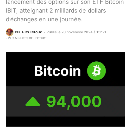
lancement des options sur son ETF Bitcoin
IBIT, atteignant 2 milliards de dollars
d’échanges en une journée.
Publié le 20 novembre 2024 à 15h21
PAR
ALEX LEROUX
3 MINUTES DE LECTURE