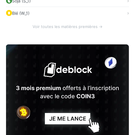
Soja (S_1)
Blé (W_1)
Voir toutes les matières premières →