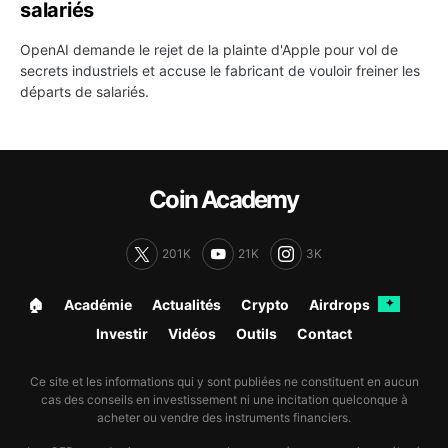
salariés
OpenAI demande le rejet de la plainte d'Apple pour vol de
secrets industriels et accuse le fabricant de vouloir freiner les
départs de salariés.
Coin Academy
201K
21K
3K
🏠︎
Académie
Actualités
Crypto
Airdrops
✦
Investir
Vidéos
Outils
Contact
Ce site et les informations qui y sont publiées ne constituent en aucun
cas des conseils en investissement ni une incitation quelconque à
acheter ou vendre des instruments financiers.