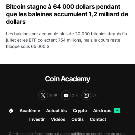
Bitcoin stagne à 64 000 dollars pendant
que les baleines accumulent 1,2 milliard de
dollars
Les baleines ont accumulé plus de 20 000 bitcoins depuis fin
juillet et les ETF collectent 754 millions, mais le cours reste
bloqué sous 65 000 $.
Coin Academy
201K
21K
3K
🏠︎
Académie
Actualités
Crypto
Airdrops
✦
Investir
Vidéos
Outils
Contact
Ce site et les informations qui y sont publiées ne constituent en aucun