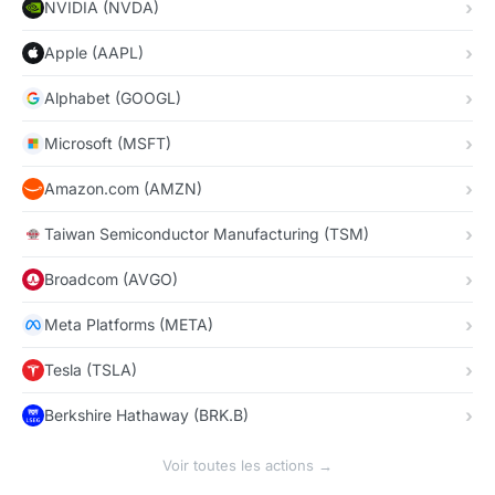
NVIDIA (NVDA)
Apple (AAPL)
Alphabet (GOOGL)
Microsoft (MSFT)
Amazon.com (AMZN)
Taiwan Semiconductor Manufacturing (TSM)
Broadcom (AVGO)
Meta Platforms (META)
Tesla (TSLA)
Berkshire Hathaway (BRK.B)
Voir toutes les actions →