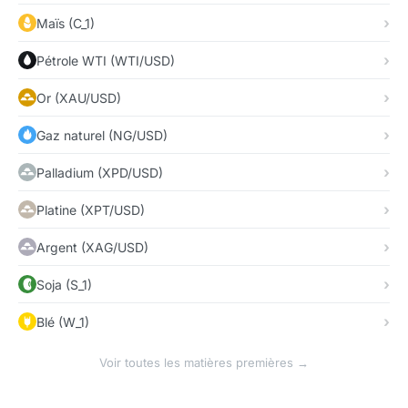
Maïs (C_1)
Pétrole WTI (WTI/USD)
Or (XAU/USD)
Gaz naturel (NG/USD)
Palladium (XPD/USD)
Platine (XPT/USD)
Argent (XAG/USD)
Soja (S_1)
Blé (W_1)
Voir toutes les matières premières →