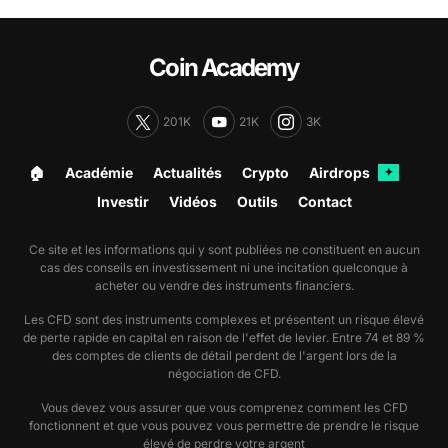
Coin Academy
201K
21K
3K
🏠︎
Académie
Actualités
Crypto
Airdrops
✦
Investir
Vidéos
Outils
Contact
Ce site et les informations qui y sont publiées ne constituent en aucun
cas des conseils en investissement ni une incitation quelconque à
acheter ou vendre des instruments financiers.
Les CFD sont des instruments complexes et présentent un risque élevé
de perte rapide en capital en raison de l'effet de levier. Entre 74 et 89 %
des comptes de clients de détail perdent de l'argent lors de la
négociation de CFD.
Vous devez vous assurer que vous comprenez comment les CFD
fonctionnent et que vous pouvez vous permettre de prendre le risque
élevé de perdre votre argent