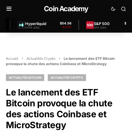
Coin Academy
Hyperliquid
S&P 500
$54.56
$7,457.80
-0.23%
+0.00%
HYPE (24h)
SPX (24h)
Accueil
Actualités Crypto
Le lancement des ETF Bitcoin
provoque la chute des actions Coinbase et MicroStrategy
ACTUALITÉS BITCOIN
ACTUALITÉS CRYPTO
Le lancement des ETF
Bitcoin provoque la chute
des actions Coinbase et
MicroStrategy