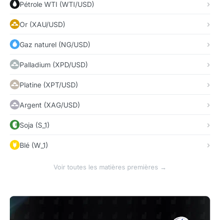
Pétrole WTI (WTI/USD)
Or (XAU/USD)
Gaz naturel (NG/USD)
Palladium (XPD/USD)
Platine (XPT/USD)
Argent (XAG/USD)
Soja (S_1)
Blé (W_1)
Voir toutes les matières premières →