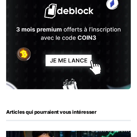
Articles qui pourraient vous intéresser
Emploi américain : 23 000 postes détruits en juillet, les 