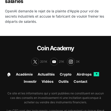
salariés
OpenAI demande le rejet de la plainte d'Apple pour vol de
secrets industriels et accuse le fabricant de vouloir freiner les
départs de salariés.
Coin Academy
201K
21K
3K
🏠︎
Académie
Actualités
Crypto
Airdrops
✦
Investir
Vidéos
Outils
Contact
Ce site et les informations qui y sont publiées ne constituent en aucun
cas des conseils en investissement ni une incitation quelconque à
acheter ou vendre des instruments financiers.
Les CFD sont des instruments complexes et présentent un risque élevé