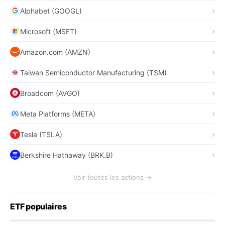
Alphabet (GOOGL)
Microsoft (MSFT)
Amazon.com (AMZN)
Taiwan Semiconductor Manufacturing (TSM)
Broadcom (AVGO)
Meta Platforms (META)
Tesla (TSLA)
Berkshire Hathaway (BRK.B)
Voir toutes les actions →
ETF populaires