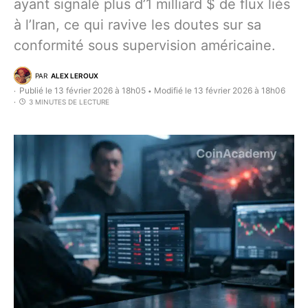
ayant signalé plus d’1 milliard $ de flux liés
à l’Iran, ce qui ravive les doutes sur sa
conformité sous supervision américaine.
PAR
ALEX LEROUX
Publié le 13 février 2026 à 18h05
Modifié le 13 février 2026 à 18h06
•
3 MINUTES DE LECTURE