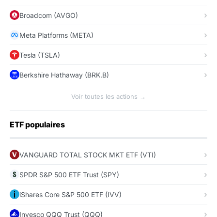
Broadcom (AVGO)
Meta Platforms (META)
Tesla (TSLA)
Berkshire Hathaway (BRK.B)
Voir toutes les actions →
ETF populaires
VANGUARD TOTAL STOCK MKT ETF (VTI)
SPDR S&P 500 ETF Trust (SPY)
iShares Core S&P 500 ETF (IVV)
Invesco QQQ Trust (QQQ)