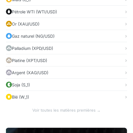
Pétrole WTI (WTI/USD)
Or (XAU/USD)
Gaz naturel (NG/USD)
Palladium (XPD/USD)
Platine (XPT/USD)
Argent (XAG/USD)
Soja (S_1)
Blé (W_1)
Voir toutes les matières premières →