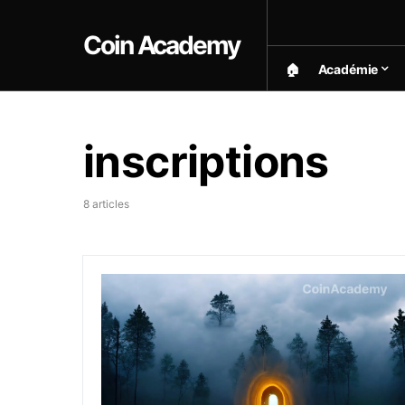
Coin Academy
🏠︎
Académie
inscriptions
8 articles
Le floor price de la collection NFT Runesto