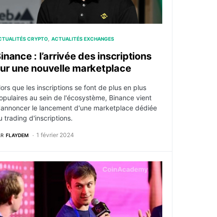
CTUALITÉS CRYPTO
ACTUALITÉS EXCHANGES
inance : l’arrivée des inscriptions
ur une nouvelle marketplace
lors que les inscriptions se font de plus en plus
opulaires au sein de l'écosystème, Binance vient
'annoncer le lancement d'une marketplace dédiée
u trading d'inscriptions.
1 février 2024
AR
FLAYDEM
 par l’airdrop du jeton WEN
nnovation : Le fondateur de Polygon propose une solution a