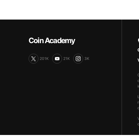
Coin Academy
201K
21K
3K