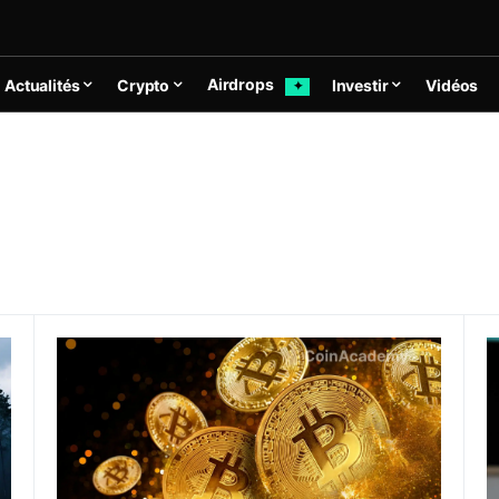
Airdrops
Actualités
Crypto
Investir
Vidéos
✦
ne chute de 55% après l’airdrop de DOG
Halving Bitcoin : Les utilisateurs BTC payent $2,4 mil
B