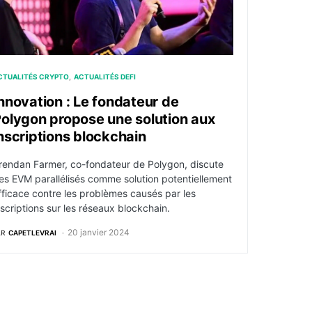
CTUALITÉS CRYPTO
ACTUALITÉS DEFI
nnovation : Le fondateur de
olygon propose une solution aux
nscriptions blockchain
rendan Farmer, co-fondateur de Polygon, discute
es EVM parallélisés comme solution potentiellement
fficace contre les problèmes causés par les
nscriptions sur les réseaux blockchain.
20 janvier 2024
AR
CAPETLEVRAI
exploser les frais de gaz