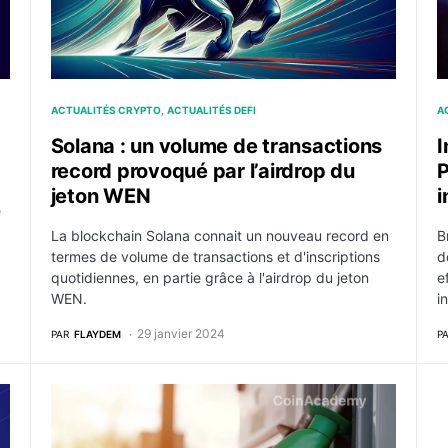
ACTUALITÉS CRYPTO
ACTUALITÉS DEFI
A
Solana : un volume de transactions
I
record provoqué par l’airdrop du
P
jeton WEN
i
e
La blockchain Solana connait un nouveau record en
B
termes de volume de transactions et d'inscriptions
d
quotidiennes, en partie grâce à l'airdrop du jeton
e
WEN.
i
29 janvier 2024
PAR
FLAYDEM
P
t Ethereum en termes de volume de transactions mensuel
Les inscriptions remplissent les chaînes EVM et font 