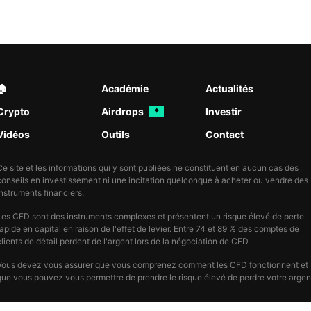
🏠︎
Académie
Actualités
Crypto
Airdrops
Investir
✦
Vidéos
Outils
Contact
Ce site et les informations qui y sont publiées ne constituent en aucun cas des
conseils en investissement ni une incitation quelconque à acheter ou vendre des
instruments financiers.
Les CFD sont des instruments complexes et présentent un risque élevé de perte
rapide en capital en raison de l'effet de levier. Entre 74 et 89 % des comptes de
clients de détail perdent de l'argent lors de la négociation de CFD.
Vous devez vous assurer que vous comprenez comment les CFD fonctionnent et
que vous pouvez vous permettre de prendre le risque élevé de perdre votre argen