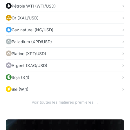
Pétrole WTI (WTI/USD)
Or (XAU/USD)
Gaz naturel (NG/USD)
Palladium (XPD/USD)
Platine (XPT/USD)
Argent (XAG/USD)
Soja (S_1)
Blé (W_1)
Voir toutes les matières premières →