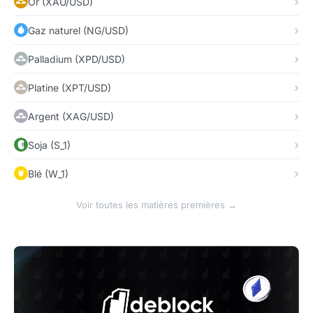
Or (XAU/USD)
Gaz naturel (NG/USD)
Palladium (XPD/USD)
Platine (XPT/USD)
Argent (XAG/USD)
Soja (S_1)
Blé (W_1)
Voir toutes les matières premières →