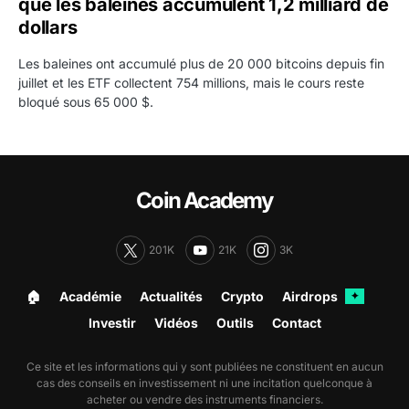
que les baleines accumulent 1,2 milliard de
dollars
Les baleines ont accumulé plus de 20 000 bitcoins depuis fin
juillet et les ETF collectent 754 millions, mais le cours reste
bloqué sous 65 000 $.
Coin Academy
201K
21K
3K
🏠︎
Académie
Actualités
Crypto
Airdrops
✦
Investir
Vidéos
Outils
Contact
Ce site et les informations qui y sont publiées ne constituent en aucun
cas des conseils en investissement ni une incitation quelconque à
acheter ou vendre des instruments financiers.