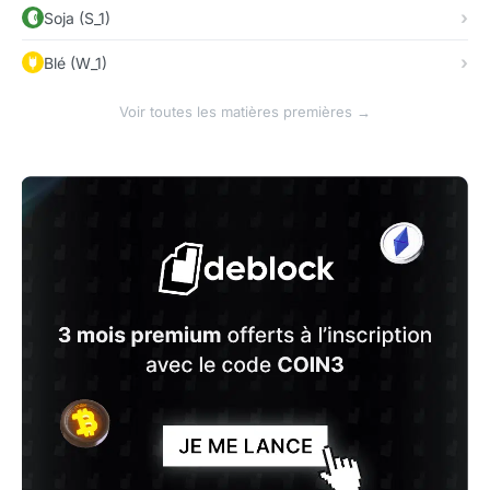
Soja (S_1)
Blé (W_1)
Voir toutes les matières premières →