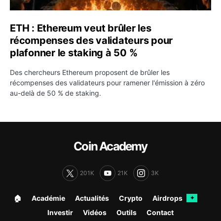
ETH : Ethereum veut brûler les
récompenses des validateurs pour
plafonner le staking à 50 %
Des chercheurs Ethereum proposent de brûler les
récompenses des validateurs pour ramener l'émission à zéro
au-delà de 50 % de staking.
Coin Academy
201K
21K
3K
🏠︎
Académie
Actualités
Crypto
Airdrops
✦
Investir
Vidéos
Outils
Contact