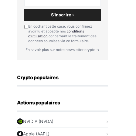
S'inscrire ›
En cochant cette case, vous confirmez
avoir lu et accepté nos
conditions
d'utilisation
concernant le traitement des
données soumises via ce formulaire.
En savoir plus sur notre newsletter crypto →
Crypto populaires
Actions populaires
NVIDIA (NVDA)
Apple (AAPL)