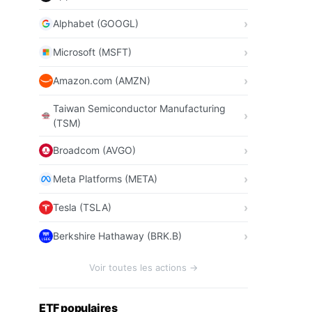
Alphabet (GOOGL)
Microsoft (MSFT)
Amazon.com (AMZN)
Taiwan Semiconductor Manufacturing
(TSM)
Broadcom (AVGO)
Meta Platforms (META)
Tesla (TSLA)
Berkshire Hathaway (BRK.B)
Voir toutes les actions →
ETF populaires