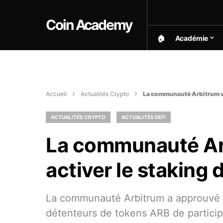
Coin Academy
🏠︎
Académie
Accueil
Actualités Crypto
La communauté Arbitrum vo
ACTUALITÉS CRYPTO
ACTUALITÉS DEFI
La communauté Ar
activer le staking
La communauté Arbitrum a approuvé 
détenteurs de tokens ARB de partici