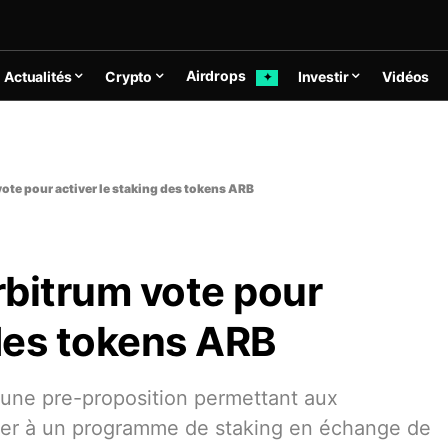
Airdrops
Actualités
Crypto
Investir
Vidéos
✦
te pour activer le staking des tokens ARB
bitrum vote pour
 des tokens ARB
une pre-proposition permettant aux
per à un programme de staking en échange de