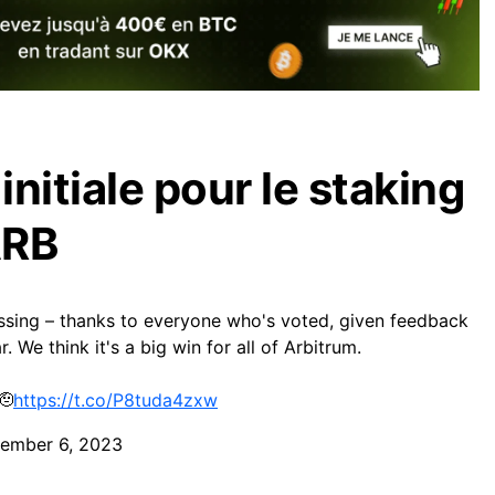
nitiale pour le staking
ARB
ssing – thanks to everyone who's voted, given feedback
. We think it's a big win for all of Arbitrum.
🫡
https://t.co/P8tuda4zxw
ember 6, 2023