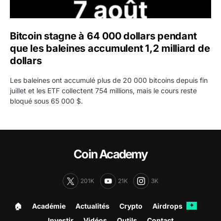
Bitcoin stagne à 64 000 dollars pendant
que les baleines accumulent 1,2 milliard de
dollars
Les baleines ont accumulé plus de 20 000 bitcoins depuis fin
juillet et les ETF collectent 754 millions, mais le cours reste
bloqué sous 65 000 $.
Coin Academy
201K
21K
3K
🏠︎
Académie
Actualités
Crypto
Airdrops
✦
Investir
Vidéos
Outils
Contact