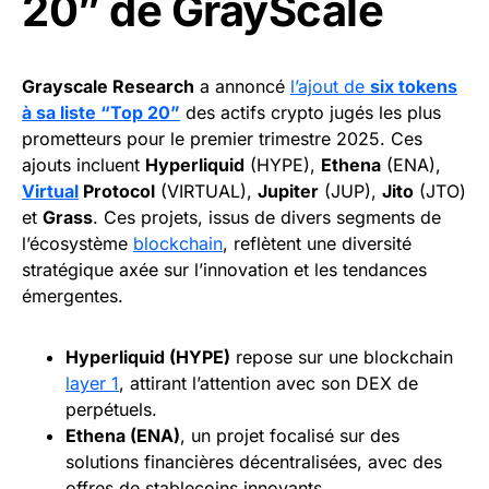
20” de GrayScale
Grayscale Research
a annoncé
l’ajout de
six tokens
à sa liste “Top 20”
des actifs crypto jugés les plus
prometteurs pour le premier trimestre 2025. Ces
ajouts incluent
Hyperliquid
(HYPE),
Ethena
(ENA),
Virtual
Protocol
(VIRTUAL),
Jupiter
(JUP),
Jito
(JTO)
et
Grass
. Ces projets, issus de divers segments de
l’écosystème
blockchain
, reflètent une diversité
stratégique axée sur l’innovation et les tendances
émergentes.
Hyperliquid (HYPE)
repose sur une blockchain
layer 1
, attirant l’attention avec son DEX de
perpétuels.
Ethena
(ENA)
, un projet focalisé sur des
solutions financières décentralisées, avec des
offres de stablecoins innovants.