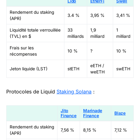
Lido
EtherFi
Swell
Rendement du staking
3.4 %
3,95 %
3,41 %
(APR)
Liquidité totale verrouillée
33
1,9
1
(TVL) en $
milliards
milliard
milliard
Frais sur les
10 %
?
10 %
récompenses
eETH /
Jeton liquide (LST)
stETH
swETH
weETH
Protocoles de Liquid
Staking Solana
:
Jito
Marinade
Blaze
Finance
Finance
Rendement du staking
7,56 %
8,15 %
7,12 %
(APR)