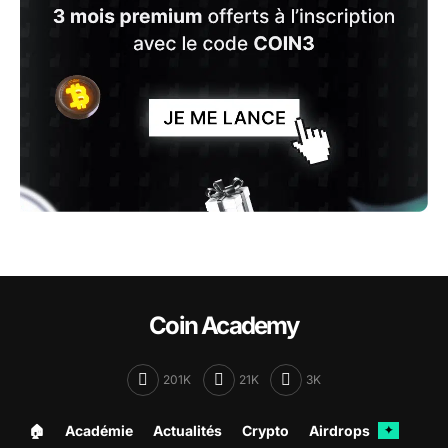
Coin Academy
201K
21K
3K
🏠︎
Académie
Actualités
Crypto
Airdrops
✦