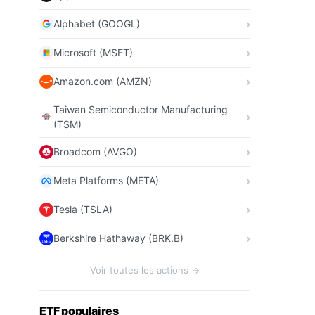
Alphabet (GOOGL)
Microsoft (MSFT)
Amazon.com (AMZN)
Taiwan Semiconductor Manufacturing
(TSM)
Broadcom (AVGO)
Meta Platforms (META)
Tesla (TSLA)
Berkshire Hathaway (BRK.B)
Voir toutes les actions →
ETF populaires