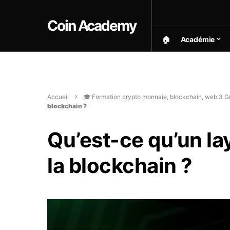
Coin Academy
🏠︎
Académie
Accueil
🎓 Formation crypto monnaie, blockchain, web 3 Gr
blockchain ?
Qu’est-ce qu’un la
la blockchain ?