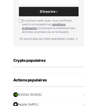
S'inscrire ›
En cochant cette case, vous confirmez
avoir lu et accepté nos
conditions
d'utilisation
concernant le traitement des
données soumises via ce formulaire.
En savoir plus sur notre newsletter crypto →
Crypto populaires
Actions populaires
NVIDIA (NVDA)
Apple (AAPL)