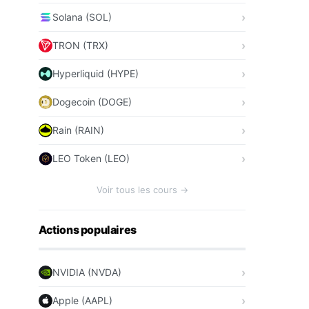
Solana (SOL)
TRON (TRX)
Hyperliquid (HYPE)
Dogecoin (DOGE)
Rain (RAIN)
LEO Token (LEO)
Voir tous les cours →
Actions populaires
NVIDIA (NVDA)
Apple (AAPL)