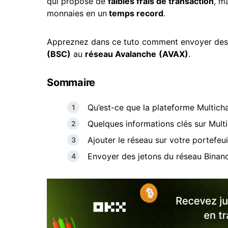
qui propose de
faibles frais de transaction
, m
monnaies en un
temps record
.
Appreznez dans ce tuto comment envoyer des 
(BSC)
au
réseau Avalanche
(AVAX)
.
Sommaire
Qu’est-ce que la plateforme Multicha
Quelques informations clés sur Mult
Ajouter le réseau sur votre portefeu
Envoyer des jetons du réseau Binan