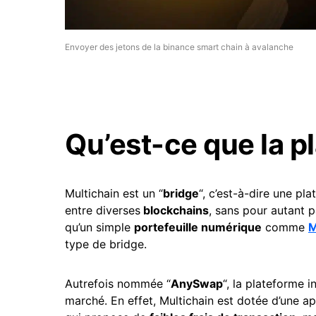
Envoyer des jetons de la binance smart chain à avalanche
Qu’est-ce que la p
Multichain est un “
bridge
“, c’est-à-dire une pl
entre diverses
blockchains
, sans pour autant 
qu’un simple
portefeuille numérique
comme
M
type de bridge.
Autrefois nommée “
AnySwap
“, la plateforme i
marché. En effet, Multichain est dotée d’une a