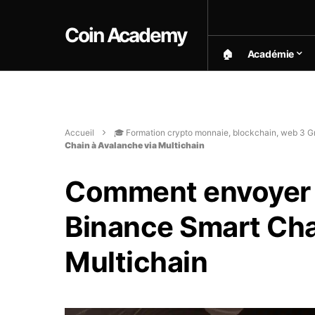
Coin Academy
🏠︎
Académie
Accueil
🎓 Formation crypto monnaie, blockchain, web 3 Gr
Chain à Avalanche via Multichain
Comment envoyer d
Binance Smart Cha
Multichain