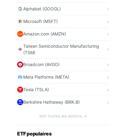
Alphabet (GOOGL)
Microsoft (MSFT)
Amazon.com (AMZN)
Taiwan Semiconductor Manufacturing
(TSM)
Broadcom (AVGO)
Meta Platforms (META)
Tesla (TSLA)
Berkshire Hathaway (BRK.B)
Voir toutes les actions →
ETF populaires