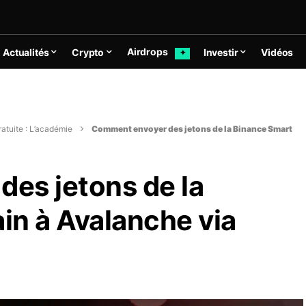
Airdrops
Actualités
Crypto
Investir
Vidéos
✦
atuite : L’académie
Comment envoyer des jetons de la Binance Smart
es jetons de la
in à Avalanche via