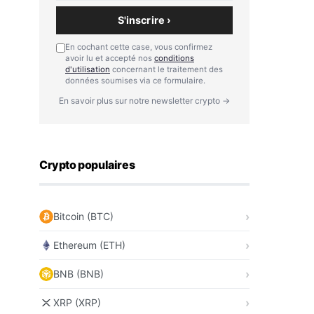
S'inscrire ›
En cochant cette case, vous confirmez
avoir lu et accepté nos
conditions
d'utilisation
concernant le traitement des
données soumises via ce formulaire.
En savoir plus sur notre newsletter crypto →
Crypto populaires
Bitcoin (BTC)
Ethereum (ETH)
BNB (BNB)
XRP (XRP)