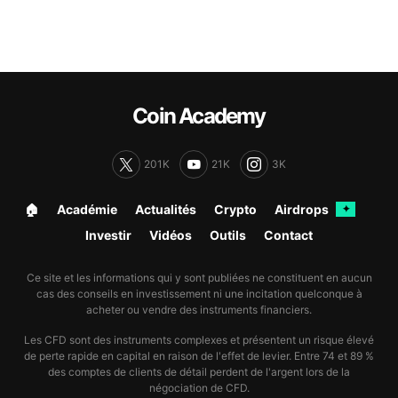
Coin Academy
201K
21K
3K
🏠︎
Académie
Actualités
Crypto
Airdrops
✦
Investir
Vidéos
Outils
Contact
Ce site et les informations qui y sont publiées ne constituent en aucun
cas des conseils en investissement ni une incitation quelconque à
acheter ou vendre des instruments financiers.
Les CFD sont des instruments complexes et présentent un risque élevé
de perte rapide en capital en raison de l'effet de levier. Entre 74 et 89 %
des comptes de clients de détail perdent de l'argent lors de la
négociation de CFD.