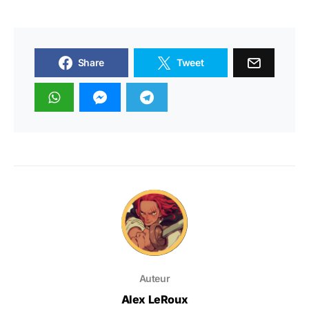
Share
Tweet
Auteur
Alex LeRoux