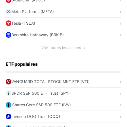
Meta Platforms (META)
Tesla (TSLA)
Berkshire Hathaway (BRK.B)
Voir toutes les actions →
ETF populaires
VANGUARD TOTAL STOCK MKT ETF (VTI)
SPDR S&P 500 ETF Trust (SPY)
iShares Core S&P 500 ETF (IVV)
Invesco QQQ Trust (QQQ)