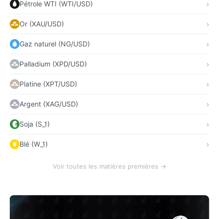
Pétrole WTI (WTI/USD)
Or (XAU/USD)
Gaz naturel (NG/USD)
Palladium (XPD/USD)
Platine (XPT/USD)
Argent (XAG/USD)
Soja (S_1)
Blé (W_1)
Voir toutes les matières premières →