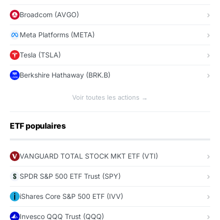
Broadcom (AVGO)
Meta Platforms (META)
Tesla (TSLA)
Berkshire Hathaway (BRK.B)
Voir toutes les actions →
ETF populaires
VANGUARD TOTAL STOCK MKT ETF (VTI)
SPDR S&P 500 ETF Trust (SPY)
iShares Core S&P 500 ETF (IVV)
Invesco QQQ Trust (QQQ)