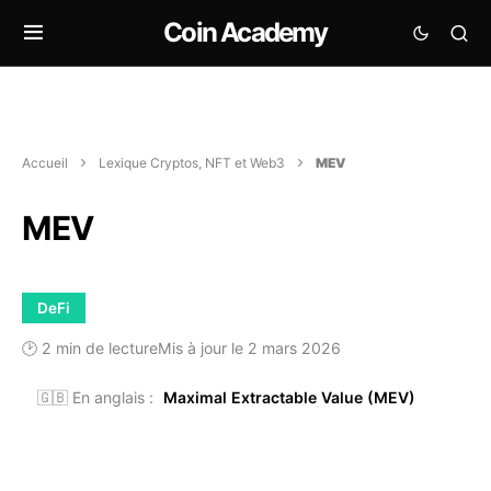
Coin Academy
Accueil
Lexique Cryptos, NFT et Web3
MEV
MEV
DeFi
🕑 2 min de lecture
Mis à jour le 2 mars 2026
🇬🇧 En anglais :
Maximal Extractable Value (MEV)