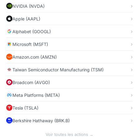
NVIDIA (NVDA)
Apple (AAPL)
Alphabet (GOOGL)
Microsoft (MSFT)
Amazon.com (AMZN)
Taiwan Semiconductor Manufacturing (TSM)
Broadcom (AVGO)
Meta Platforms (META)
Tesla (TSLA)
Berkshire Hathaway (BRK.B)
Voir toutes les actions →