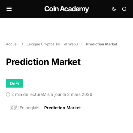
Coin Academy
Accueil
Lexique Cryptos, NFT et Web3
Prediction Market
Prediction Market
DeFi
🕑 2 min de lecture
Mis à jour le 2 mars 2026
🇬🇧 En anglais :
Prediction Market