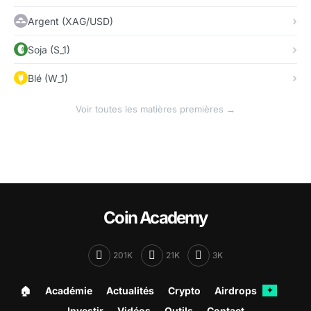
Argent (XAG/USD)
Soja (S_1)
Blé (W_1)
Voir toutes les matières premières →
Coin Academy
201K
21K
3K
🏠︎
Académie
Actualités
Crypto
Airdrops
✦
Investir
Vidéos
Outils
Contact