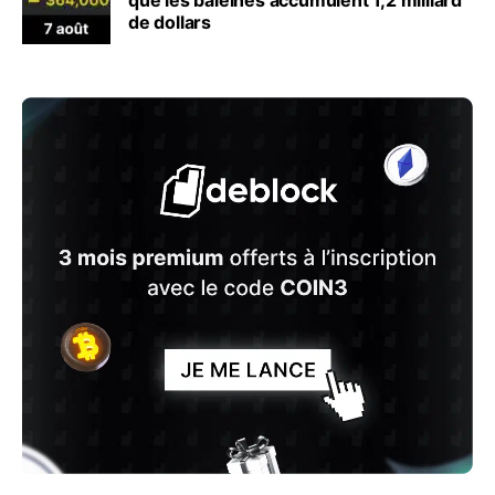
que les baleines accumulent 1,2 milliard
de dollars