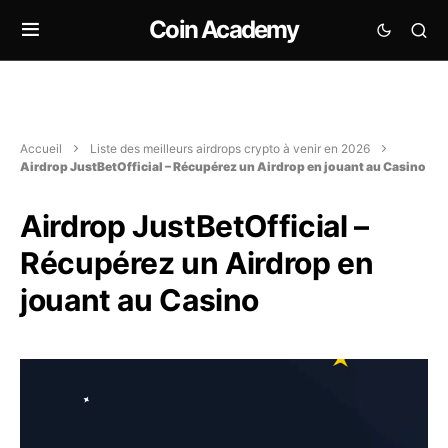
Coin Academy
Accueil
Liste des meilleurs airdrops crypto à venir en 2026
Airdrop JustBetOfficial – Récupérez un Airdrop en jouant au Casino
Airdrop JustBetOfficial –
Récupérez un Airdrop en
jouant au Casino