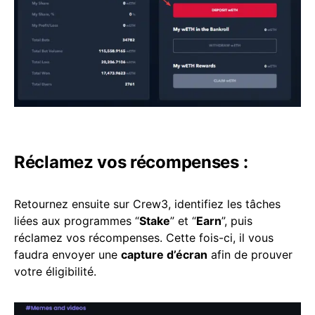
Réclamez vos récompenses :
Retournez ensuite sur Crew3, identifiez les tâches
liées aux programmes “
Stake
” et “
Earn
”, puis
réclamez vos récompenses. Cette fois-ci, il vous
faudra envoyer une
capture d’écran
afin de prouver
votre éligibilité.