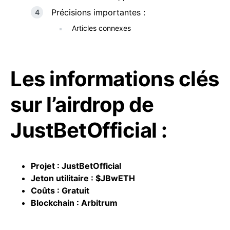
Précisions importantes :
Articles connexes
Les informations clés
sur l’airdrop de
JustBetOfficial :
Projet : JustBetOfficial
Jeton utilitaire : $JBwETH
Coûts : Gratuit
Blockchain
: Arbitrum