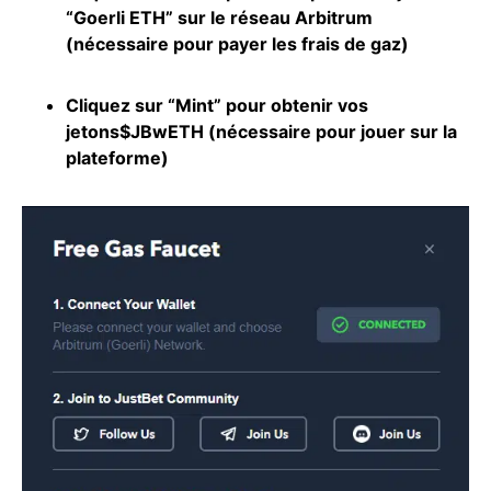
“Goerli ETH” sur le réseau Arbitrum
(nécessaire pour payer les frais de
gaz
)
Cliquez sur “Mint” pour obtenir vos
jetons$JBwETH (nécessaire pour jouer sur la
plateforme)