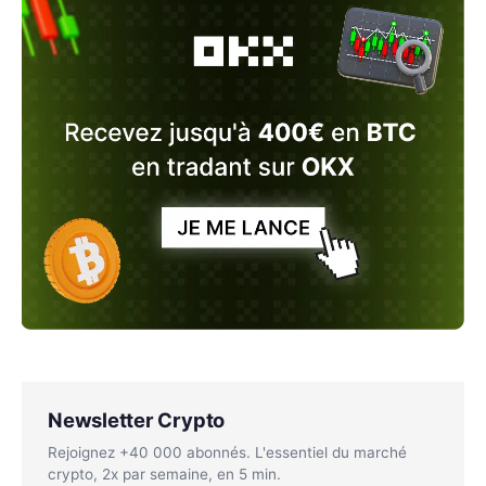
Newsletter Crypto
Rejoignez +40 000 abonnés. L'essentiel du marché
crypto, 2x par semaine, en 5 min.