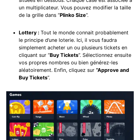
un multiplicateur. Vous pouvez modifier la taille
de la grille dans “
Plinko Size
”.
Lottery :
Tout le monde connait probablement
le principe d’une loterie. Ici, il vous faudra
simplement acheter un ou plusieurs tickets en
cliquant sur “
Buy Tickets
”. Sélectionnez ensuite
vos propres nombres ou bien générez-les
aléatoirement. Enfin, cliquez sur
“Approve and
Buy Tickets
”.