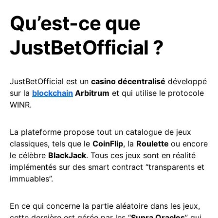
Qu’est-ce que
JustBetOfficial ?
JustBetOfficial est un
casino décentralisé
développé
sur la
blockchain
Arbitrum
et qui utilise le protocole
WINR.
La plateforme propose tout un catalogue de jeux
classiques, tels que le
CoinFlip
, la
Roulette
ou encore
le célèbre
BlackJack
. Tous ces jeux sont en réalité
implémentés sur des smart contract “transparents et
immuables”.
En ce qui concerne la partie aléatoire dans les jeux,
cette dernière est gérée par les “
Supra Oracles
” qui