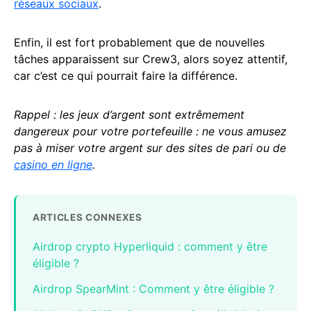
réseaux sociaux
.
Enfin, il est fort probablement que de nouvelles
tâches apparaissent sur Crew3, alors soyez attentif,
car c’est ce qui pourrait faire la différence.
Rappel : les jeux d’argent sont extrêmement
dangereux pour votre portefeuille : ne vous amusez
pas à miser votre argent sur des sites de pari ou de
casino en ligne
.
ARTICLES CONNEXES
Airdrop crypto Hyperliquid : comment y être
éligible ?
Airdrop SpearMint : Comment y être éligible ?