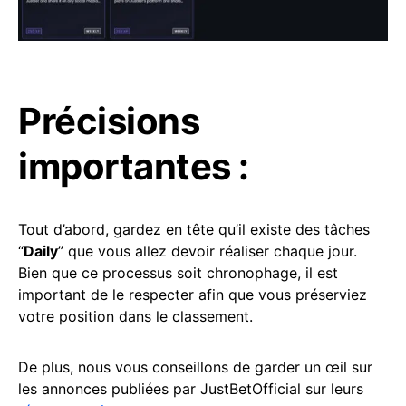
Précisions
importantes :
Tout d’abord, gardez en tête qu’il existe des tâches
“
Daily
” que vous allez devoir réaliser chaque jour.
Bien que ce processus soit chronophage, il est
important de le respecter afin que vous préserviez
votre position dans le classement.
De plus, nous vous conseillons de garder un œil sur
les annonces publiées par JustBetOfficial sur leurs