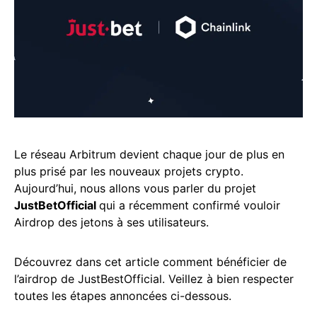
Le réseau Arbitrum devient chaque jour de plus en
plus prisé par les nouveaux projets crypto.
Aujourd’hui, nous allons vous parler du projet
JustBetOfficial
qui a récemment confirmé vouloir
Airdrop des jetons à ses utilisateurs.
Découvrez dans cet article comment bénéficier de
l’airdrop de JustBestOfficial. Veillez à bien respecter
toutes les étapes annoncées ci-dessous.