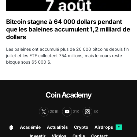
Bitcoin stagne à 64 000 dollars pendant
que les baleines accumulent 1,2 milliard de
dollars
Les baleines ont accumulé plus de 20 000 bitcoins depuis fin
juillet et les ETF collectent 754 millions, mais le cours reste
bloqué sous 65 000 $.
Coin Academy
201K
21K
3K
🏠︎
Académie
Actualités
Crypto
Airdrops
✦
Investir
Vidéos
Outils
Contact