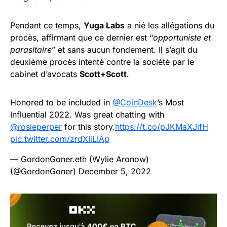
Pendant ce temps,
Yuga Labs
a nié les allégations du
procès, affirmant que ce dernier est “
opportuniste et
parasitaire
” et sans aucun fondement. Il s’agit du
deuxième procès intenté contre la société par le
cabinet d’avocats
Scott+Scott
.
Honored to be included in
@CoinDesk
’s Most
Influential 2022. Was great chatting with
@rosieperper
for this story.
https://t.co/pJKMaXJifH
pic.twitter.com/zrdXIiLIAp
— GordonGoner.eth (Wylie Aronow)
(@GordonGoner)
December 5, 2022