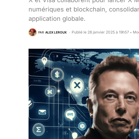
X et Visa collaborent pour lancer X 
numériques et blockchain, consolidan
application globale.
Publié le 28 janvier 2025 à 19h57
Mod
PAR
ALEX LEROUX
•