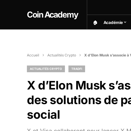
Coin Academy
🏠︎
Académie
Accueil
Actualités Crypto
X d’Elon Musk s’associe à V
ACTUALITÉS CRYPTO
TRADFI
X d’Elon Musk s’ass
des solutions de p
social