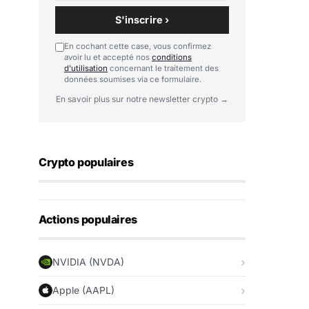
S'inscrire ›
En cochant cette case, vous confirmez
avoir lu et accepté nos
conditions
d'utilisation
concernant le traitement des
données soumises via ce formulaire.
En savoir plus sur notre newsletter crypto →
Crypto populaires
Actions populaires
NVIDIA (NVDA)
Apple (AAPL)