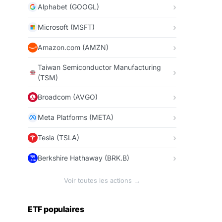
Alphabet (GOOGL)
Microsoft (MSFT)
Amazon.com (AMZN)
Taiwan Semiconductor Manufacturing
(TSM)
Broadcom (AVGO)
Meta Platforms (META)
Tesla (TSLA)
Berkshire Hathaway (BRK.B)
Voir toutes les actions →
ETF populaires