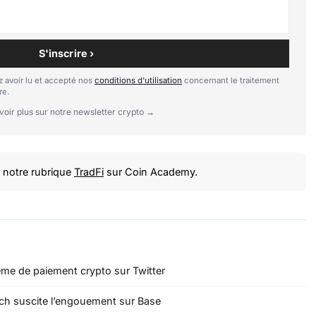
S'inscrire ›
 avoir lu et accepté nos
conditions d'utilisation
concernant le traitement
re.
voir plus sur notre newsletter crypto →
notre rubrique
TradFi
sur Coin Academy.
me de paiement crypto sur Twitter
ech suscite l’engouement sur Base