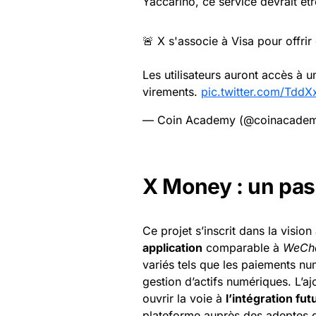
Yaccarino, ce service devrait être
🚨 X s'associe à Visa pour offrir
Les utilisateurs auront accès à 
virements.
pic.twitter.com/TddX
— Coin Academy (@coinacadem
X Money : un pas 
Ce projet s’inscrit dans la visio
application
comparable à
WeCha
variés tels que les paiements nu
gestion d’actifs numériques. L’a
ouvrir la voie à
l’intégration f
plateforme auprès des adeptes 