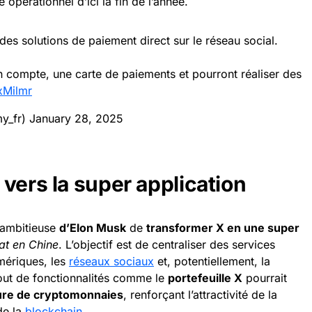
 opérationnel d’ici la fin de l’année.
 des solutions de paiement direct sur le réseau social.
un compte, une carte de paiements et pourront réaliser des
xMilmr
y_fr)
January 28, 2025
vers la super application
n ambitieuse
d’Elon Musk
de
transformer X en une super
t en Chine
. L’objectif est de centraliser des services
mériques, les
réseaux sociaux
et, potentiellement, la
jout de fonctionnalités comme le
portefeuille X
pourrait
uture de cryptomonnaies
, renforçant l’attractivité de la
de la
blockchain
.