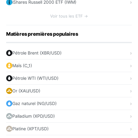
iShares Russell 2000 ETF (IWM)
Voir tous les ETF →
Matières premières populaires
Pétrole Brent (XBR/USD)
Maïs (C_1)
Pétrole WTI (WTI/USD)
Or (XAU/USD)
Gaz naturel (NG/USD)
Palladium (XPD/USD)
Platine (XPT/USD)