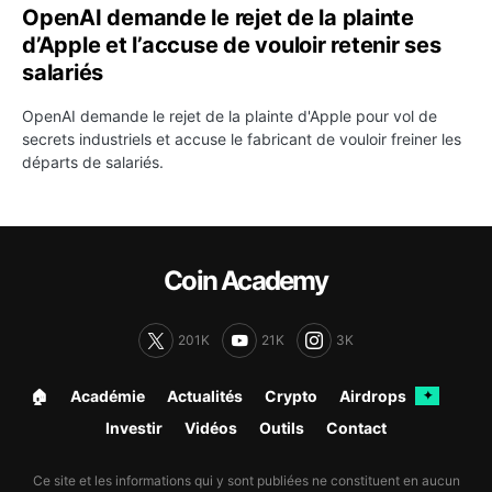
OpenAI demande le rejet de la plainte
d’Apple et l’accuse de vouloir retenir ses
salariés
OpenAI demande le rejet de la plainte d'Apple pour vol de
secrets industriels et accuse le fabricant de vouloir freiner les
départs de salariés.
Coin Academy
201K
21K
3K
🏠︎
Académie
Actualités
Crypto
Airdrops
✦
Investir
Vidéos
Outils
Contact
Ce site et les informations qui y sont publiées ne constituent en aucun