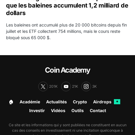
que les baleines accumulent 1,2 milliard de
dollars
Les baleines ont accumulé plus de 20 000 bitcoins depuis fin
juillet et les ETF collectent 754 millions, mais le cours reste
bloqué sous 65 000 $.
Coin Academy
201K
21K
3K
🏠︎
Académie
Actualités
Crypto
Airdrops
✦
Investir
Vidéos
Outils
Contact
Ce site et les informations qui y sont publiées ne constituent en aucun
cas des conseils en investissement ni une incitation quelconque à