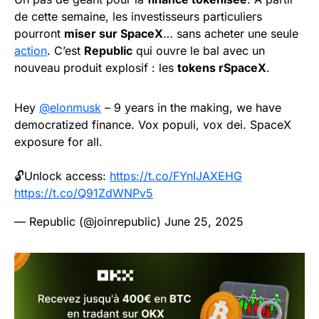
de cette semaine, les investisseurs particuliers
pourront
miser sur SpaceX
… sans acheter une seule
action
. C’est
Republic
qui ouvre le bal avec un
nouveau produit explosif : les
tokens rSpaceX
.
Hey
@elonmusk
– 9 years in the making, we have
democratized finance. Vox populi, vox dei. SpaceX
exposure for all.
🔓Unlock access:
https://t.co/FYnIJAXEHG
https://t.co/Q91ZdWNPv5
— Republic (@joinrepublic)
June 25, 2025