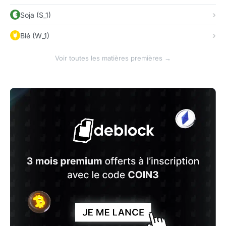
Soja (S_1)
Blé (W_1)
Voir toutes les matières premières →