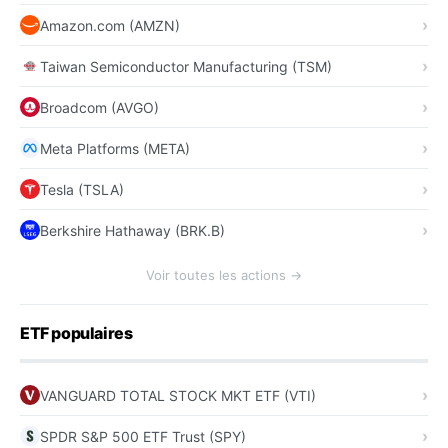
Amazon.com (AMZN)
Taiwan Semiconductor Manufacturing (TSM)
Broadcom (AVGO)
Meta Platforms (META)
Tesla (TSLA)
Berkshire Hathaway (BRK.B)
Voir toutes les actions →
ETF populaires
VANGUARD TOTAL STOCK MKT ETF (VTI)
SPDR S&P 500 ETF Trust (SPY)