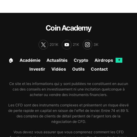
Coin Academy
201K
21K
3K
🏠︎
Académie
Actualités
Crypto
Airdrops
✦
Investir
Vidéos
Outils
Contact
Ce site et les informations qui y sont publiées ne constituent en aucun
cas des conseils en investissement ni une incitation quelconque à
acheter ou vendre des instruments financiers.
Les CFD sont des instruments complexes et présentent un risque élevé
de perte rapide en capital en raison de l'effet de levier. Entre 74 et 89 %
des comptes de clients de détail perdent de l'argent lors de la
négociation de CFD.
Vous devez vous assurer que vous comprenez comment les CFD