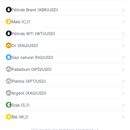
Pétrole Brent (XBR/USD)
Maïs (C_1)
Pétrole WTI (WTI/USD)
Or (XAU/USD)
Gaz naturel (NG/USD)
Palladium (XPD/USD)
Platine (XPT/USD)
Argent (XAG/USD)
Soja (S_1)
Blé (W_1)
Voir toutes les matières premières →