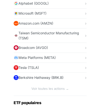
Alphabet (GOOGL)
Microsoft (MSFT)
Amazon.com (AMZN)
Taiwan Semiconductor Manufacturing
(TSM)
Broadcom (AVGO)
Meta Platforms (META)
Tesla (TSLA)
Berkshire Hathaway (BRK.B)
Voir toutes les actions →
ETF populaires