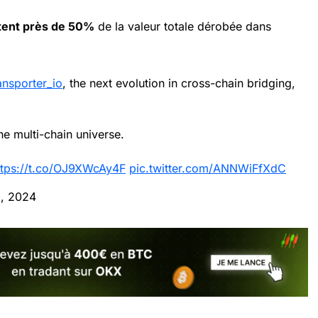
tent près de 50%
de la valeur totale dérobée dans
nsporter_io
, the next evolution in cross-chain bridging,
he multi-chain universe.
ttps://t.co/OJ9XWcAy4F
pic.twitter.com/ANNWiFfXdC
1, 2024