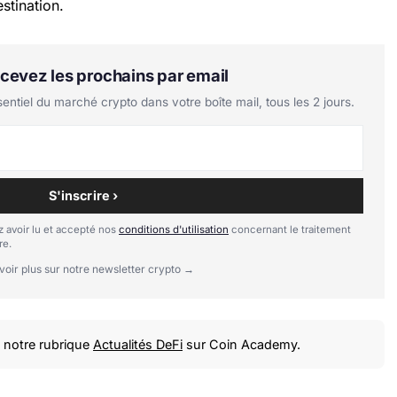
stination.
Recevez les prochains par email
tiel du marché crypto dans votre boîte mail, tous les 2 jours.
S'inscrire ›
 avoir lu et accepté nos
conditions d'utilisation
concernant le traitement
re.
voir plus sur notre newsletter crypto →
notre rubrique
Actualités DeFi
sur Coin Academy.