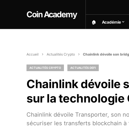
Coin Academy
🏠︎
Académie
Accueil
Actualités Crypto
Chainlink dévoile son brid
ACTUALITÉS CRYPTO
ACTUALITÉS DEFI
Chainlink dévoile 
sur la technologie
Chainlink dévoile Transporter, son n
sécuriser les transferts blockchain à 