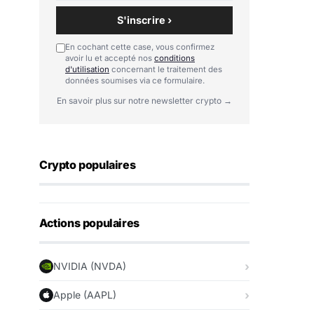
S'inscrire ›
En cochant cette case, vous confirmez
avoir lu et accepté nos
conditions
d'utilisation
concernant le traitement des
données soumises via ce formulaire.
En savoir plus sur notre newsletter crypto →
Crypto populaires
Actions populaires
NVIDIA (NVDA)
Apple (AAPL)