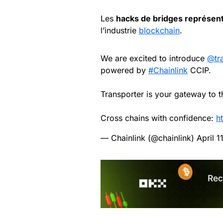
Les
hacks de bridges représen
l’industrie
blockchain
.
We are excited to introduce
@tra
powered by
#Chainlink
CCIP.
Transporter is your gateway to t
Cross chains with confidence:
h
— Chainlink (@chainlink)
April 1