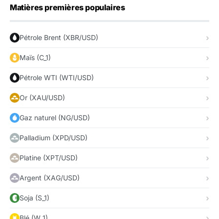
Matières premières populaires
Pétrole Brent (XBR/USD)
Maïs (C_1)
Pétrole WTI (WTI/USD)
Or (XAU/USD)
Gaz naturel (NG/USD)
Palladium (XPD/USD)
Platine (XPT/USD)
Argent (XAG/USD)
Soja (S_1)
Blé (W_1)