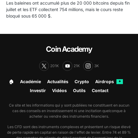
Les baleines ont accumulé plus de 20 000 bitcoins depuis fin
juillet et les ETF collectent 754 millions, mais le cours reste
bloqué sous 65 000 $.
Coin Academy
201K
21K
3K
🏠︎
Académie
Actualités
Crypto
Airdrops
✦
Investir
Vidéos
Outils
Contact
Ce site et les informations qui y sont publiées ne constituent en aucun
cas des conseils en investissement ni une incitation quelconque à
acheter ou vendre des instruments financiers.
Les CFD sont des instruments complexes et présentent un risque élevé
de perte rapide en capital en raison de l'effet de levier. Entre 74 et 89 %
des comptes de clients de détail perdent de l'argent lors de la